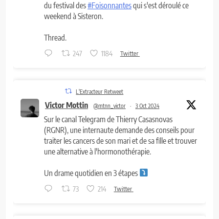
du festival des
#Foisonnantes
qui s'est déroulé ce
weekend à Sisteron.
Thread.
247
1184
Twitter
L'Extracteur Retweet
Victor Mottin
@mtnn_victor
·
3 Oct 2024
Sur le canal Telegram de Thierry Casasnovas
(RGNR), une internaute demande des conseils pour
traiter les cancers de son mari et de sa fille et trouver
une alternative à l'hormonothérapie.
Un drame quotidien en 3 étapes
73
214
Twitter