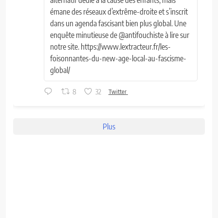
émane des réseaux d’extrême-droite et s’inscrit
dans un agenda fascisant bien plus global. Une
enquête minutieuse de @antifouchiste à lire sur
notre site. https://www.lextracteur.fr/les-
foisonnantes-du-new-age-local-au-fascisme-
global/
8
32
Twitter
Plus