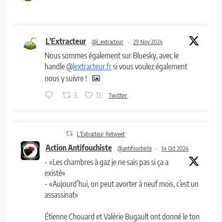
L'Extracteur
@l_extracteur
·
29 Nov 2024
Nous sommes également sur Bluesky, avec le
handle @
lextracteur.fr
si vous voulez également
nous y suivre !
3
13
Twitter
L'Extracteur Retweet
Action Antifouchiste
@antifouchiste
·
14 Oct 2024
- «Les chambres à gaz je ne sais pas si ça a
existé»
- «Aujourd’hui, on peut avorter à neuf mois, c’est un
assassinat»
Étienne Chouard et Valérie Bugault ont donné le ton