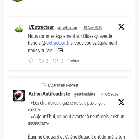
L'Extracteur
@l_extracteur
·
29 Nov 2024
Nous sommes également sur Bluesky, avec le
handle @
lextracteur.fr
si vous voulez également
nous y suivre !
3
13
Twitter
L'Extracteur Retweet
Action Antifouchiste
@antifouchiste
·
14 Oct 2024
- «Les chambres à gaz je ne sais pas si ça a
existé»
- «Aujourd’hui, on peut avorter à neuf mois, c’est un
assassinat»
Étienne Chouard et Valérie Bugault ont donné le ton