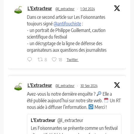
L'Extracteur
@l_extracteur
·
1 Oct 2024
Dans ce second article sur Les Foisonnantes
toujours signé
@antifouchiste
:
- un portrait de Philippe Guillemant, caution
scientifique du festival
- un décryptage de la ligne de défense des
organisateurs aux questions des journalistes
8
18
Twitter
L'Extracteur
@l_extracteur
·
30 Sep 2024
Avez-vous lu notre dernière enquête ?
Elle a
été publiée aujourd’hui sur notre site web.
Un RT
nous aide à diffuser l’information.
Merci !
L'Extracteur
@l_extracteur
Les Foisonnantes se présente comme un festival