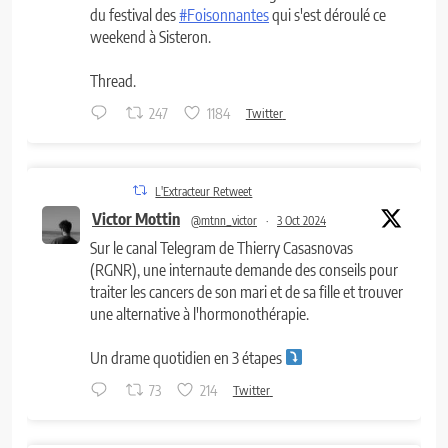
du festival des
#Foisonnantes
qui s'est déroulé ce
weekend à Sisteron.
Thread.
247
1184
Twitter
L'Extracteur Retweet
Victor Mottin
@mtnn_victor
·
3 Oct 2024
Sur le canal Telegram de Thierry Casasnovas
(RGNR), une internaute demande des conseils pour
traiter les cancers de son mari et de sa fille et trouver
une alternative à l'hormonothérapie.
Un drame quotidien en 3 étapes
73
214
Twitter