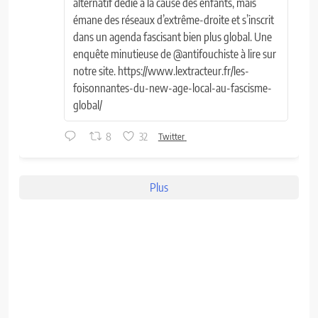
alternatif dédié à la cause des enfants, mais
émane des réseaux d’extrême-droite et s’inscrit
dans un agenda fascisant bien plus global. Une
enquête minutieuse de @antifouchiste à lire sur
notre site. https://www.lextracteur.fr/les-
foisonnantes-du-new-age-local-au-fascisme-
global/
8
32
Twitter
Plus