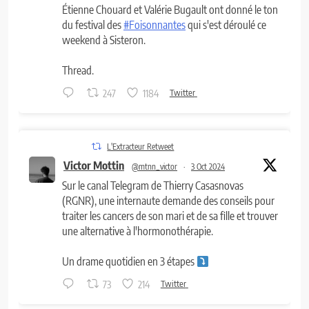
Étienne Chouard et Valérie Bugault ont donné le ton
du festival des
#Foisonnantes
qui s'est déroulé ce
weekend à Sisteron.
Thread.
247
1184
Twitter
L'Extracteur Retweet
Victor Mottin
@mtnn_victor
·
3 Oct 2024
Sur le canal Telegram de Thierry Casasnovas
(RGNR), une internaute demande des conseils pour
traiter les cancers de son mari et de sa fille et trouver
une alternative à l'hormonothérapie.
Un drame quotidien en 3 étapes
73
214
Twitter