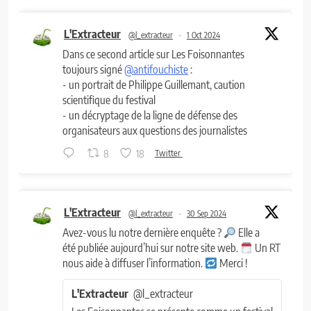
L'Extracteur
@l_extracteur
·
1 Oct 2024
Dans ce second article sur Les Foisonnantes
toujours signé
@antifouchiste
:
- un portrait de Philippe Guillemant, caution
scientifique du festival
- un décryptage de la ligne de défense des
organisateurs aux questions des journalistes
8
18
Twitter
L'Extracteur
@l_extracteur
·
30 Sep 2024
Avez-vous lu notre dernière enquête ?
Elle a
été publiée aujourd’hui sur notre site web.
Un RT
nous aide à diffuser l’information.
Merci !
L'Extracteur
@l_extracteur