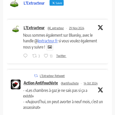
L'Extracteur
Suivre
L'Extracteur
@l_extracteur
·
29 Nov 2024
Nous sommes également sur Bluesky, avec le
handle @
lextracteur.fr
si vous voulez également
nous y suivre !
3
13
Twitter
L'Extracteur Retweet
Action Antifouchiste
@antifouchiste
·
14 Oct 2024
- «Les chambres à gaz je ne sais pas si ça a
existé»
- «Aujourd’hui, on peut avorter à neuf mois, c’est un
assassinat»