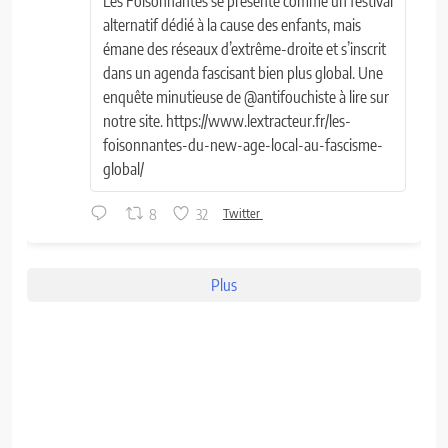
Les Foisonnantes se présente comme un festival
alternatif dédié à la cause des enfants, mais
émane des réseaux d’extrême-droite et s’inscrit
dans un agenda fascisant bien plus global. Une
enquête minutieuse de @antifouchiste à lire sur
notre site. https://www.lextracteur.fr/les-
foisonnantes-du-new-age-local-au-fascisme-
global/
8
32
Twitter
Plus