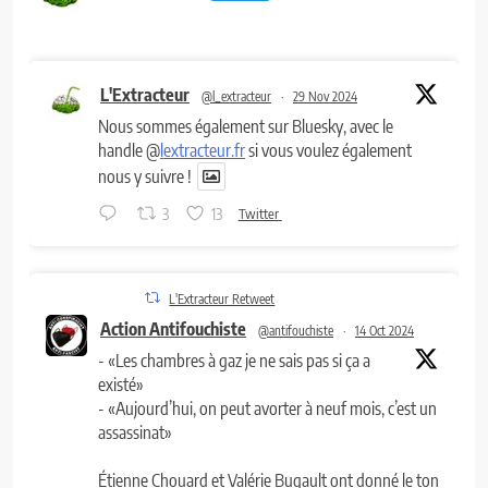
L'Extracteur
@l_extracteur
·
29 Nov 2024
Nous sommes également sur Bluesky, avec le
handle @
lextracteur.fr
si vous voulez également
nous y suivre !
3
13
Twitter
L'Extracteur Retweet
Action Antifouchiste
@antifouchiste
·
14 Oct 2024
- «Les chambres à gaz je ne sais pas si ça a
existé»
- «Aujourd’hui, on peut avorter à neuf mois, c’est un
assassinat»
Étienne Chouard et Valérie Bugault ont donné le ton