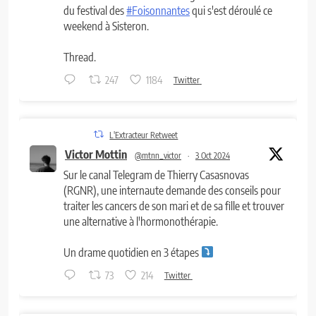
du festival des
#Foisonnantes
qui s'est déroulé ce
weekend à Sisteron.
Thread.
247
1184
Twitter
L'Extracteur Retweet
Victor Mottin
@mtnn_victor
·
3 Oct 2024
Sur le canal Telegram de Thierry Casasnovas
(RGNR), une internaute demande des conseils pour
traiter les cancers de son mari et de sa fille et trouver
une alternative à l'hormonothérapie.
Un drame quotidien en 3 étapes
73
214
Twitter