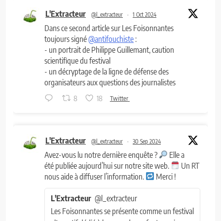
L'Extracteur
@l_extracteur
·
1 Oct 2024
Dans ce second article sur Les Foisonnantes
toujours signé
@antifouchiste
:
- un portrait de Philippe Guillemant, caution
scientifique du festival
- un décryptage de la ligne de défense des
organisateurs aux questions des journalistes
8
18
Twitter
L'Extracteur
@l_extracteur
·
30 Sep 2024
Avez-vous lu notre dernière enquête ?
Elle a
été publiée aujourd’hui sur notre site web.
Un RT
nous aide à diffuser l’information.
Merci !
L'Extracteur
@l_extracteur
Les Foisonnantes se présente comme un festival