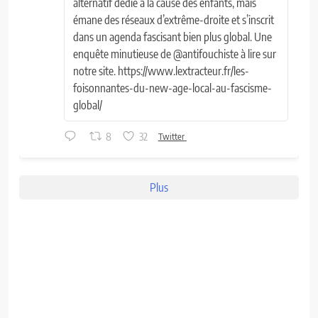
alternatif dédié à la cause des enfants, mais
émane des réseaux d’extrême-droite et s’inscrit
dans un agenda fascisant bien plus global. Une
enquête minutieuse de @antifouchiste à lire sur
notre site. https://www.lextracteur.fr/les-
foisonnantes-du-new-age-local-au-fascisme-
global/
8
32
Twitter
Plus