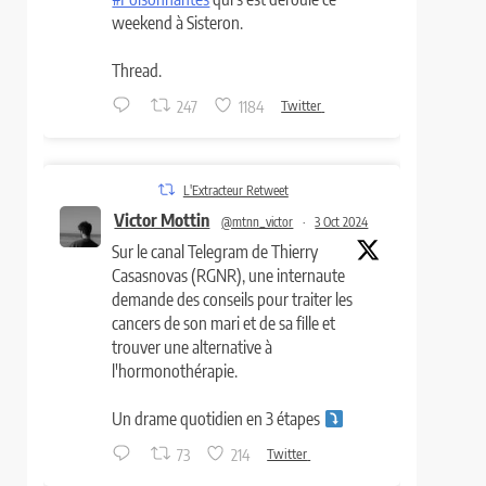
weekend à Sisteron.
Thread.
247
1184
Twitter
L'Extracteur Retweet
Victor Mottin
@mtnn_victor
·
3 Oct 2024
Sur le canal Telegram de Thierry
Casasnovas (RGNR), une internaute
demande des conseils pour traiter les
cancers de son mari et de sa fille et
trouver une alternative à
l'hormonothérapie.
Un drame quotidien en 3 étapes
73
214
Twitter