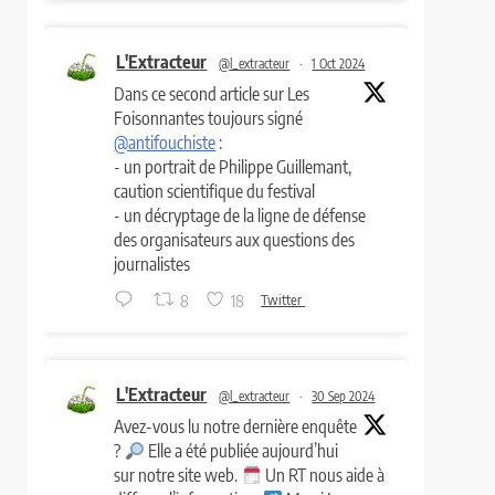
L'Extracteur
@l_extracteur
·
1 Oct 2024
Dans ce second article sur Les
Foisonnantes toujours signé
@antifouchiste
:
- un portrait de Philippe Guillemant,
caution scientifique du festival
- un décryptage de la ligne de défense
des organisateurs aux questions des
journalistes
8
18
Twitter
L'Extracteur
@l_extracteur
·
30 Sep 2024
Avez-vous lu notre dernière enquête
?
Elle a été publiée aujourd’hui
sur notre site web.
Un RT nous aide à