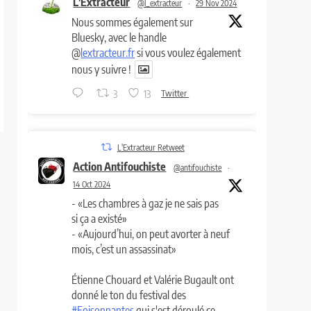
L'Extracteur
@l_extracteur
·
29 Nov 2024
Nous sommes également sur
Bluesky, avec le handle
@
lextracteur.fr
si vous voulez également
nous y suivre !
3
13
Twitter
L'Extracteur Retweet
Action Antifouchiste
@antifouchiste
·
14 Oct 2024
- «Les chambres à gaz je ne sais pas
si ça a existé»
- «Aujourd’hui, on peut avorter à neuf
mois, c’est un assassinat»
Étienne Chouard et Valérie Bugault ont
donné le ton du festival des
#Foisonnantes
qui s'est déroulé ce