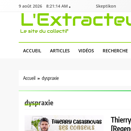
Skip
9 août 2026
8:21:15 AM
Skeptikon
to
L'Extracte
content
Le site du collectif
ACCUEIL
ARTICLES
VIDÉOS
RECHERCHE
Accueil
dyspraxie
dyspraxie
Thierry
[Regen