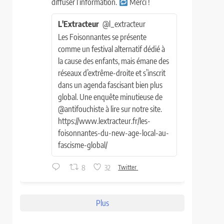
diffuser l’information.
Merci !
L'Extracteur
@l_extracteur
Les Foisonnantes se présente
comme un festival alternatif dédié à
la cause des enfants, mais émane des
réseaux d’extrême-droite et s’inscrit
dans un agenda fascisant bien plus
global. Une enquête minutieuse de
@antifouchiste à lire sur notre site.
https://www.lextracteur.fr/les-
foisonnantes-du-new-age-local-au-
fascisme-global/
8
32
Twitter
Plus