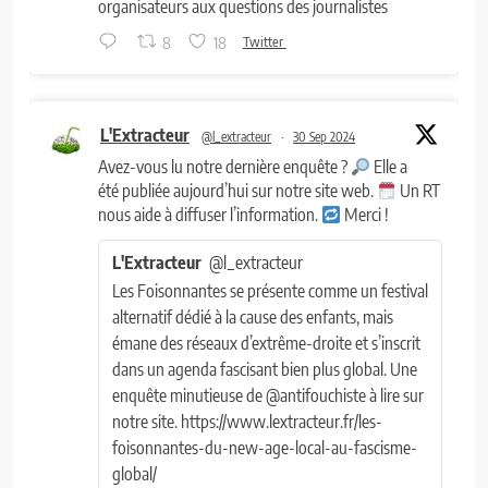
organisateurs aux questions des journalistes
8
18
Twitter
L'Extracteur
@l_extracteur
·
30 Sep 2024
Avez-vous lu notre dernière enquête ?
Elle a
été publiée aujourd’hui sur notre site web.
Un RT
nous aide à diffuser l’information.
Merci !
L'Extracteur
@l_extracteur
Les Foisonnantes se présente comme un festival
alternatif dédié à la cause des enfants, mais
émane des réseaux d’extrême-droite et s’inscrit
dans un agenda fascisant bien plus global. Une
enquête minutieuse de @antifouchiste à lire sur
notre site. https://www.lextracteur.fr/les-
foisonnantes-du-new-age-local-au-fascisme-
global/