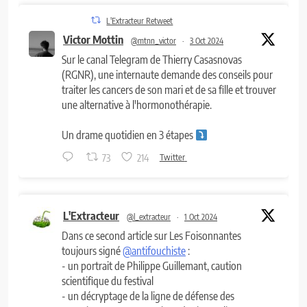
L'Extracteur Retweet
Victor Mottin
@mtnn_victor
·
3 Oct 2024
Sur le canal Telegram de Thierry Casasnovas
(RGNR), une internaute demande des conseils pour
traiter les cancers de son mari et de sa fille et trouver
une alternative à l'hormonothérapie.
Un drame quotidien en 3 étapes
73
214
Twitter
L'Extracteur
@l_extracteur
·
1 Oct 2024
Dans ce second article sur Les Foisonnantes
toujours signé
@antifouchiste
:
- un portrait de Philippe Guillemant, caution
scientifique du festival
- un décryptage de la ligne de défense des