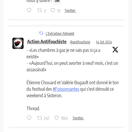
nous y suivre !
3
13
Twitter
L'Extracteur Retweet
Action Antifouchiste
@antifouchiste
·
14 Oct 2024
- «Les chambres à gaz je ne sais pas si ça a
existé»
- «Aujourd’hui, on peut avorter à neuf mois, c’est un
assassinat»
Étienne Chouard et Valérie Bugault ont donné le ton
du festival des
#Foisonnantes
qui s'est déroulé ce
weekend à Sisteron.
Thread.
247
1184
Twitter