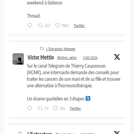
weekend à Sisteron.
Thread.
247
1184
Twitter
L'Extracteur Retweet
Victor Mottin
@mtnn_victor
·
3 Oct 2024
Sur le canal Telegram de Thierry Casasnovas
(RGNR), une internaute demande des conseils pour
traiter les cancers de son mari et de sa fille et trouver
une alternative à l'hormonothérapie.
Un drame quotidien en 3 étapes
73
214
Twitter
L'Extracteur