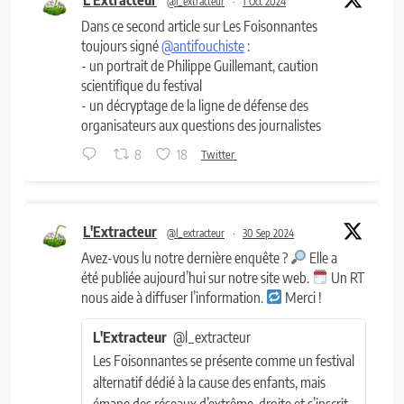
@l_extracteur
·
1 Oct 2024
Dans ce second article sur Les Foisonnantes
toujours signé
@antifouchiste
:
- un portrait de Philippe Guillemant, caution
scientifique du festival
- un décryptage de la ligne de défense des
organisateurs aux questions des journalistes
8
18
Twitter
L'Extracteur
@l_extracteur
·
30 Sep 2024
Avez-vous lu notre dernière enquête ?
Elle a
été publiée aujourd’hui sur notre site web.
Un RT
nous aide à diffuser l’information.
Merci !
L'Extracteur
@l_extracteur
Les Foisonnantes se présente comme un festival
alternatif dédié à la cause des enfants, mais
émane des réseaux d’extrême-droite et s’inscrit