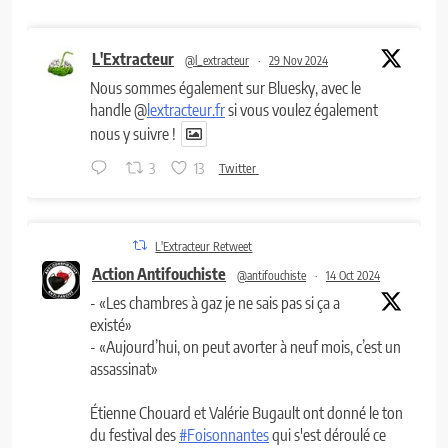
L'Extracteur
@l_extracteur
·
29 Nov 2024
Nous sommes également sur Bluesky, avec le
handle @
lextracteur.fr
si vous voulez également
nous y suivre !
3
13
Twitter
L'Extracteur Retweet
Action Antifouchiste
@antifouchiste
·
14 Oct 2024
- «Les chambres à gaz je ne sais pas si ça a
existé»
- «Aujourd’hui, on peut avorter à neuf mois, c’est un
assassinat»
Étienne Chouard et Valérie Bugault ont donné le ton
du festival des
#Foisonnantes
qui s'est déroulé ce