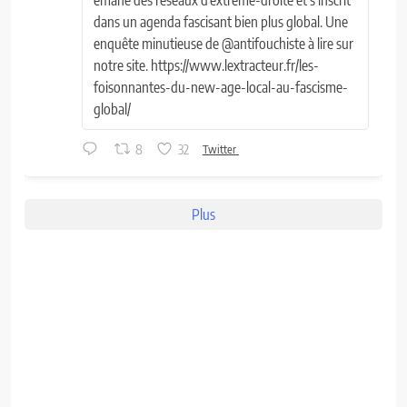
dans un agenda fascisant bien plus global. Une
enquête minutieuse de @antifouchiste à lire sur
notre site. https://www.lextracteur.fr/les-
foisonnantes-du-new-age-local-au-fascisme-
global/
8
32
Twitter
Plus