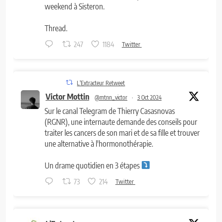
weekend à Sisteron.
Thread.
247
1184
Twitter
L'Extracteur Retweet
Victor Mottin
@mtnn_victor
·
3 Oct 2024
Sur le canal Telegram de Thierry Casasnovas
(RGNR), une internaute demande des conseils pour
traiter les cancers de son mari et de sa fille et trouver
une alternative à l'hormonothérapie.
Un drame quotidien en 3 étapes
73
214
Twitter