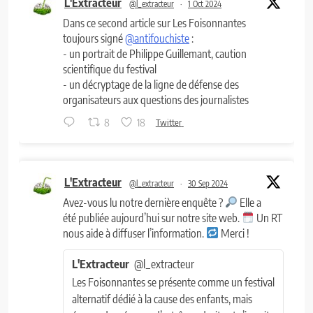
L'Extracteur
@l_extracteur
·
1 Oct 2024
Dans ce second article sur Les Foisonnantes
toujours signé
@antifouchiste
:
- un portrait de Philippe Guillemant, caution
scientifique du festival
- un décryptage de la ligne de défense des
organisateurs aux questions des journalistes
8
18
Twitter
L'Extracteur
@l_extracteur
·
30 Sep 2024
Avez-vous lu notre dernière enquête ?
Elle a
été publiée aujourd’hui sur notre site web.
Un RT
nous aide à diffuser l’information.
Merci !
L'Extracteur
@l_extracteur
Les Foisonnantes se présente comme un festival
alternatif dédié à la cause des enfants, mais