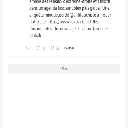
émane des réseaux d’extrême-droite et s’inscrit
dans un agenda fascisant bien plus global. Une
enquête minutieuse de @antifouchiste à lire sur
notre site. https://www.lextracteur.fr/les-
foisonnantes-du-new-age-local-au-fascisme-
global/
8
32
Twitter
Plus