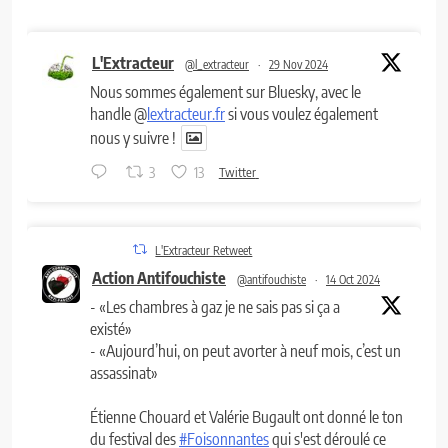
L'Extracteur
@l_extracteur
·
29 Nov 2024
Nous sommes également sur Bluesky, avec le
handle @
lextracteur.fr
si vous voulez également
nous y suivre !
3
13
Twitter
L'Extracteur Retweet
Action Antifouchiste
@antifouchiste
·
14 Oct 2024
- «Les chambres à gaz je ne sais pas si ça a
existé»
- «Aujourd’hui, on peut avorter à neuf mois, c’est un
assassinat»
Étienne Chouard et Valérie Bugault ont donné le ton
du festival des
#Foisonnantes
qui s'est déroulé ce