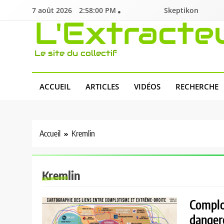
Skip
7 août 2026
2:58:01 PM
Skeptikon
to
L'Extracte
content
Le site du collectif
ACCUEIL
ARTICLES
VIDÉOS
RECHERCHE
Accueil
Kremlin
Kremlin
Complot
danger