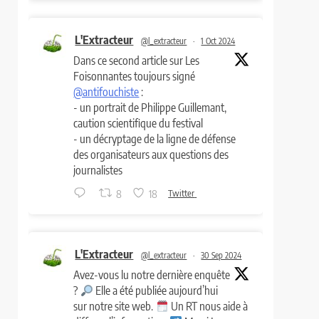
L'Extracteur
@l_extracteur
·
1 Oct 2024
Dans ce second article sur Les
Foisonnantes toujours signé
@antifouchiste
:
- un portrait de Philippe Guillemant,
caution scientifique du festival
- un décryptage de la ligne de défense
des organisateurs aux questions des
journalistes
8
18
Twitter
L'Extracteur
@l_extracteur
·
30 Sep 2024
Avez-vous lu notre dernière enquête
?
Elle a été publiée aujourd’hui
sur notre site web.
Un RT nous aide à