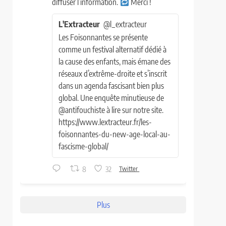
diffuser l’information.
Merci !
L'Extracteur
@l_extracteur
Les Foisonnantes se présente
comme un festival alternatif dédié à
la cause des enfants, mais émane des
réseaux d’extrême-droite et s’inscrit
dans un agenda fascisant bien plus
global. Une enquête minutieuse de
@antifouchiste à lire sur notre site.
https://www.lextracteur.fr/les-
foisonnantes-du-new-age-local-au-
fascisme-global/
8
32
Twitter
Plus