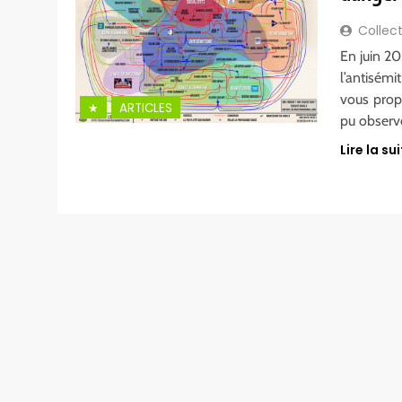
Collect
En juin 20
l’antisém
vous prop
★
ARTICLES
pu observ
Lire la sui