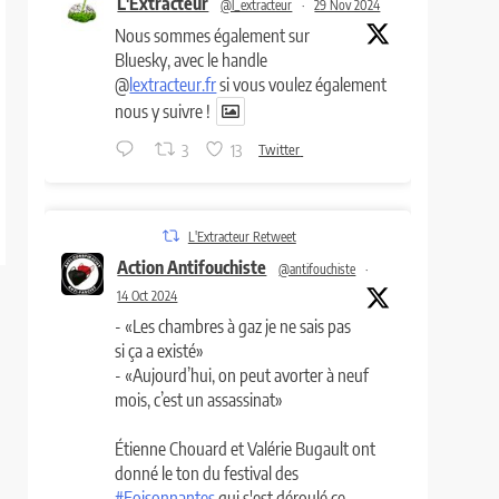
L'Extracteur
@l_extracteur
·
29 Nov 2024
Nous sommes également sur
Bluesky, avec le handle
@
lextracteur.fr
si vous voulez également
nous y suivre !
3
13
Twitter
L'Extracteur Retweet
Action Antifouchiste
@antifouchiste
·
14 Oct 2024
- «Les chambres à gaz je ne sais pas
si ça a existé»
- «Aujourd’hui, on peut avorter à neuf
mois, c’est un assassinat»
Étienne Chouard et Valérie Bugault ont
donné le ton du festival des
#Foisonnantes
qui s'est déroulé ce