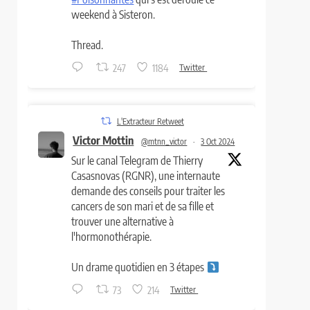
weekend à Sisteron.
Thread.
247
1184
Twitter
L'Extracteur Retweet
Victor Mottin
@mtnn_victor
·
3 Oct 2024
Sur le canal Telegram de Thierry
Casasnovas (RGNR), une internaute
demande des conseils pour traiter les
cancers de son mari et de sa fille et
trouver une alternative à
l'hormonothérapie.
Un drame quotidien en 3 étapes
73
214
Twitter