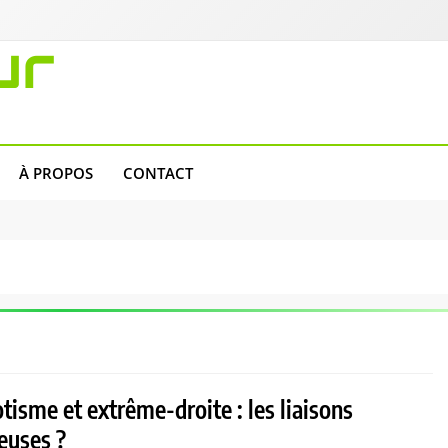
ur
À PROPOS
CONTACT
isme et extrême-droite : les liaisons
euses ?