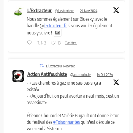
L'Extracteur
@l_extracteur
·
29 Nov 2024
Nous sommes également sur Bluesky, avec le
handle @
lextracteur.fr
si vous voulez également
nous y suivre !
3
13
Twitter
L'Extracteur Retweet
Action Antifouchiste
@antifouchiste
·
14 Oct 2024
- «Les chambres à gaz je ne sais pas si ça a
existé»
- «Aujourd’hui, on peut avorter à neuf mois, c’est un
assassinat»
Étienne Chouard et Valérie Bugault ont donné le ton
du festival des
#Foisonnantes
qui s'est déroulé ce
weekend à Sisteron.