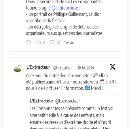
Dans ce second article sur Les Foisonnantes
toujours signé
@antifouchiste
:
- un portrait de Philippe Guillemant, caution
scientifique du festival
- un décryptage de la ligne de défense des
organisateurs aux questions des journalistes
8
18
Twitter
L'Extracteur
@l_extracteur
·
30 Sep 2024
Avez-vous lu notre dernière enquête ?
Elle a
été publiée aujourd’hui sur notre site web.
Un RT
nous aide à diffuser l’information.
Merci !
L'Extracteur
@l_extracteur
Les Foisonnantes se présente comme un festival
alternatif dédié à la cause des enfants, mais
émane des réseaux d’extrême-droite et s’inscrit
dans un agenda fascisant bien plus global. Une