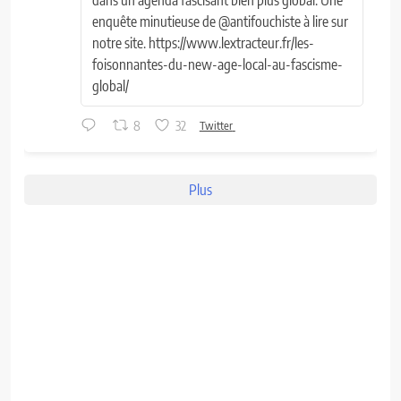
enquête minutieuse de @antifouchiste à lire sur
notre site. https://www.lextracteur.fr/les-
foisonnantes-du-new-age-local-au-fascisme-
global/
8
32
Twitter
Plus