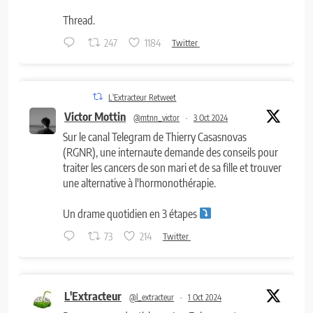
Thread.
247
1184
Twitter
L'Extracteur Retweet
Victor Mottin
@mtnn_victor
·
3 Oct 2024
Sur le canal Telegram de Thierry Casasnovas
(RGNR), une internaute demande des conseils pour
traiter les cancers de son mari et de sa fille et trouver
une alternative à l'hormonothérapie.
Un drame quotidien en 3 étapes
73
214
Twitter
L'Extracteur
@l_extracteur
·
1 Oct 2024