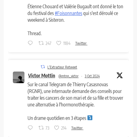
Étienne Chouard et Valérie Bugault ont donné le ton
du festival des
#Foisonnantes
qui s'est déroulé ce
weekend à Sisteron.
Thread.
247
1184
Twitter
L'Extracteur Retweet
Victor Mottin
@mtnn_victor
·
3 Oct 2024
Sur le canal Telegram de Thierry Casasnovas
(RGNR), une internaute demande des conseils pour
traiter les cancers de son mari et de sa fille et trouver
une alternative à l'hormonothérapie.
Un drame quotidien en 3 étapes
73
214
Twitter