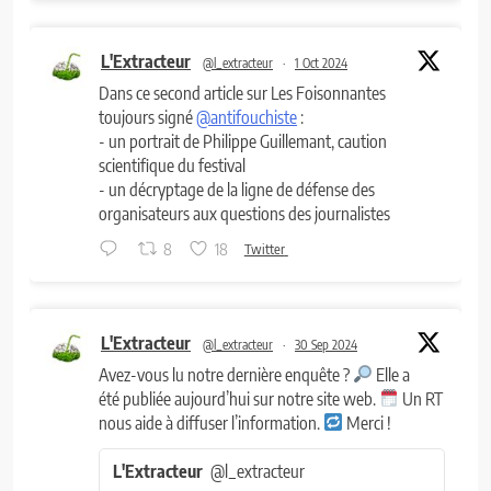
L'Extracteur
@l_extracteur
·
1 Oct 2024
Dans ce second article sur Les Foisonnantes
toujours signé
@antifouchiste
:
- un portrait de Philippe Guillemant, caution
scientifique du festival
- un décryptage de la ligne de défense des
organisateurs aux questions des journalistes
8
18
Twitter
L'Extracteur
@l_extracteur
·
30 Sep 2024
Avez-vous lu notre dernière enquête ?
Elle a
été publiée aujourd’hui sur notre site web.
Un RT
nous aide à diffuser l’information.
Merci !
L'Extracteur
@l_extracteur