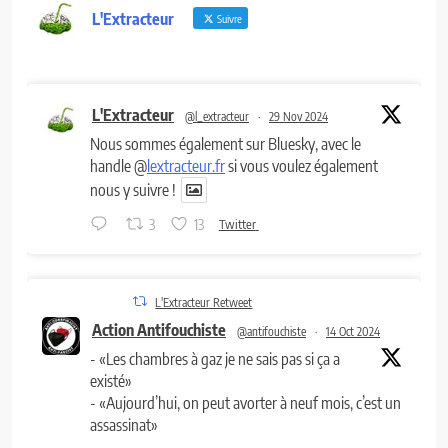
L'Extracteur
Suivre
L'Extracteur
@l_extracteur
·
29 Nov 2024
Nous sommes également sur Bluesky, avec le
handle @
lextracteur.fr
si vous voulez également
nous y suivre !
3
13
Twitter
L'Extracteur Retweet
Action Antifouchiste
@antifouchiste
·
14 Oct 2024
- «Les chambres à gaz je ne sais pas si ça a
existé»
- «Aujourd’hui, on peut avorter à neuf mois, c’est un
assassinat»