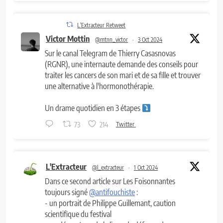
L'Extracteur Retweet
Victor Mottin
@mtnn_victor
·
3 Oct 2024
Sur le canal Telegram de Thierry Casasnovas
(RGNR), une internaute demande des conseils pour
traiter les cancers de son mari et de sa fille et trouver
une alternative à l'hormonothérapie.
Un drame quotidien en 3 étapes
73
214
Twitter
L'Extracteur
@l_extracteur
·
1 Oct 2024
Dans ce second article sur Les Foisonnantes
toujours signé
@antifouchiste
:
- un portrait de Philippe Guillemant, caution
scientifique du festival