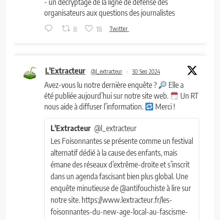
- un décryptage de la ligne de défense des
organisateurs aux questions des journalistes
8
18
Twitter
L'Extracteur
@l_extracteur
·
30 Sep 2024
Avez-vous lu notre dernière enquête ?
Elle a
été publiée aujourd’hui sur notre site web.
Un RT
nous aide à diffuser l’information.
Merci !
L'Extracteur
@l_extracteur
Les Foisonnantes se présente comme un festival
alternatif dédié à la cause des enfants, mais
émane des réseaux d’extrême-droite et s’inscrit
dans un agenda fascisant bien plus global. Une
enquête minutieuse de @antifouchiste à lire sur
notre site. https://www.lextracteur.fr/les-
foisonnantes-du-new-age-local-au-fascisme-