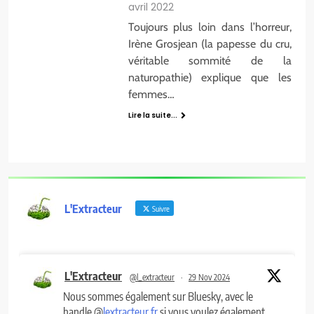
avril 2022
Toujours plus loin dans l’horreur,
Irène Grosjean (la papesse du cru,
véritable sommité de la
naturopathie) explique que les
femmes…
Lire la suite...
L'Extracteur
Suivre
L'Extracteur
@l_extracteur
·
29 Nov 2024
Nous sommes également sur Bluesky, avec le
handle @
lextracteur.fr
si vous voulez également