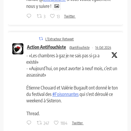
nous y suivre !
3
13
Twitter
L'Extracteur Retweet
Action Antifouchiste
@antifouchiste
·
14 Oct 2024
- «Les chambres à gaz je ne sais pas si ça a
existé»
- «Aujourd’hui, on peut avorter à neuf mois, c’est un
assassinat»
Étienne Chouard et Valérie Bugault ont donné le ton
du festival des
#Foisonnantes
qui s'est déroulé ce
weekend à Sisteron.
Thread.
247
1184
Twitter