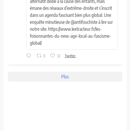
alternatif dédié à la cause des enfants, mais
émane des réseaux d’extrême-droite et s’inscrit
dans un agenda fascisant bien plus global. Une
enquête minutieuse de @antifouchiste à lire sur
notre site. https://www.lextracteur.fr/les-
foisonnantes-du-new-age-local-au-fascisme-
global/
8
32
Twitter
Plus