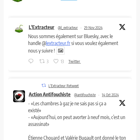
L'Extracteur
@l_extracteur
·
29 Nov 2024
Nous sommes également sur Bluesky, avec le
handle @
lextracteur.fr
si vous voulez également
nous y suivre !
3
13
Twitter
L'Extracteur Retweet
Action Antifouchiste
@antifouchiste
·
14 Oct 2024
- «Les chambres à gaz je ne sais pas si ça a
existé»
- «Aujourd’hui, on peut avorter à neuf mois, c’est un
assassinat»
Étienne Chouard et Valérie Bugault ont donné le ton