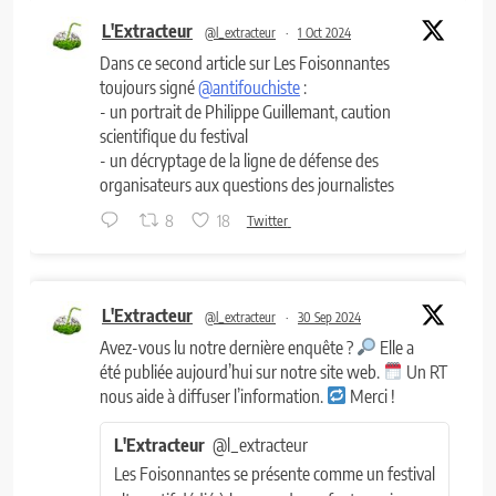
L'Extracteur
@l_extracteur
·
1 Oct 2024
Dans ce second article sur Les Foisonnantes
toujours signé
@antifouchiste
:
- un portrait de Philippe Guillemant, caution
scientifique du festival
- un décryptage de la ligne de défense des
organisateurs aux questions des journalistes
8
18
Twitter
L'Extracteur
@l_extracteur
·
30 Sep 2024
Avez-vous lu notre dernière enquête ?
Elle a
été publiée aujourd’hui sur notre site web.
Un RT
nous aide à diffuser l’information.
Merci !
L'Extracteur
@l_extracteur
Les Foisonnantes se présente comme un festival