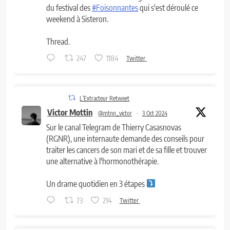
du festival des
#Foisonnantes
qui s'est déroulé ce
weekend à Sisteron.
Thread.
247
1184
Twitter
L'Extracteur Retweet
Victor Mottin
@mtnn_victor
·
3 Oct 2024
Sur le canal Telegram de Thierry Casasnovas
(RGNR), une internaute demande des conseils pour
traiter les cancers de son mari et de sa fille et trouver
une alternative à l'hormonothérapie.
Un drame quotidien en 3 étapes
73
214
Twitter