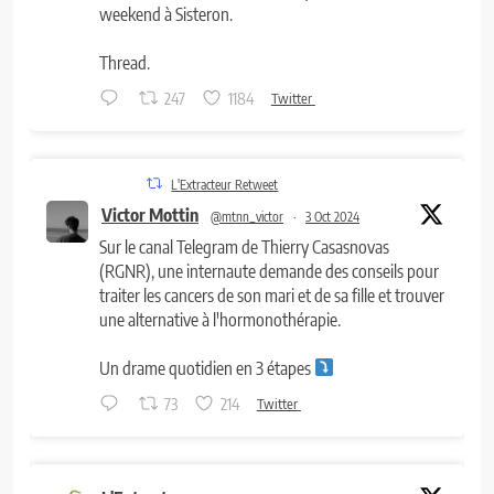
weekend à Sisteron.
Thread.
247
1184
Twitter
L'Extracteur Retweet
Victor Mottin
@mtnn_victor
·
3 Oct 2024
Sur le canal Telegram de Thierry Casasnovas
(RGNR), une internaute demande des conseils pour
traiter les cancers de son mari et de sa fille et trouver
une alternative à l'hormonothérapie.
Un drame quotidien en 3 étapes
73
214
Twitter