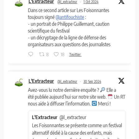
L'Extracteur
@l_extracteur
·
1 Oct 2024
Dans ce second article sur Les Foisonnantes
toujours signé
@antifouchiste
:
- un portrait de Philippe Guillemant, caution
scientifique du festival
- un décryptage de la ligne de défense des
organisateurs aux questions des journalistes
8
18
Twitter
L'Extracteur
@l_extracteur
·
30 Sep 2024
Avez-vous lu notre dernière enquête ?
Elle a
été publiée aujourd’hui sur notre site web.
Un RT
nous aide à diffuser l’information.
Merci !
L'Extracteur
@l_extracteur
Les Foisonnantes se présente comme un festival
alternatif dédié à la cause des enfants, mais