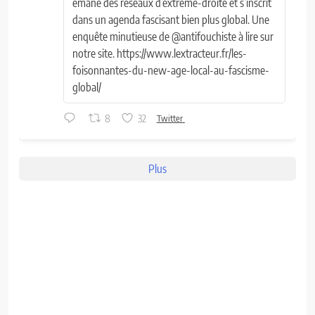
émane des réseaux d’extrême-droite et s’inscrit
dans un agenda fascisant bien plus global. Une
enquête minutieuse de @antifouchiste à lire sur
notre site. https://www.lextracteur.fr/les-
foisonnantes-du-new-age-local-au-fascisme-
global/
8
32
Twitter
Plus