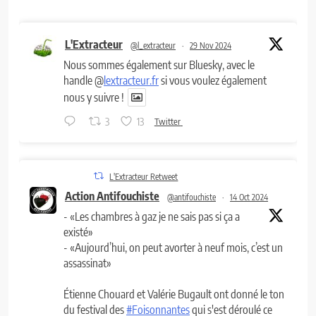
L'Extracteur
@l_extracteur
·
29 Nov 2024
Nous sommes également sur Bluesky, avec le
handle @
lextracteur.fr
si vous voulez également
nous y suivre !
3
13
Twitter
L'Extracteur Retweet
Action Antifouchiste
@antifouchiste
·
14 Oct 2024
- «Les chambres à gaz je ne sais pas si ça a
existé»
- «Aujourd’hui, on peut avorter à neuf mois, c’est un
assassinat»
Étienne Chouard et Valérie Bugault ont donné le ton
du festival des
#Foisonnantes
qui s'est déroulé ce