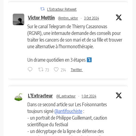
L'Extracteur Retweet
Victor Mottin
@mtnn_victor
·
3 Oct 2024
Sur le canal Telegram de Thierry Casasnovas
(RGNR), une internaute demande des conseils pour
traiter les cancers de son mari et de sa fille et trouver
une alternative à l'hormonothérapie.
Un drame quotidien en 3 étapes
73
214
Twitter
L'Extracteur
@l_extracteur
·
1 Oct 2024
Dans ce second article sur Les Foisonnantes
toujours signé
@antifouchiste
:
- un portrait de Philippe Guillemant, caution
scientifique du festival
- un décryptage de la ligne de défense des