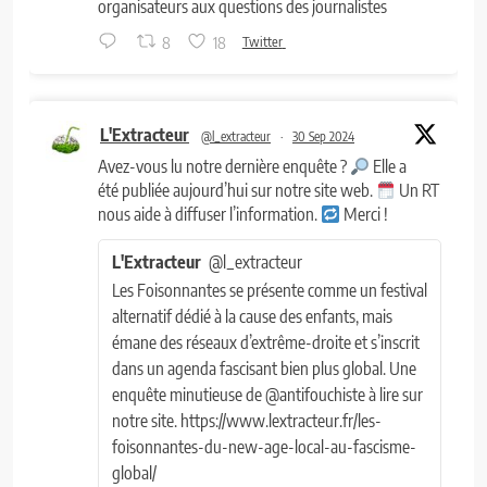
organisateurs aux questions des journalistes
8
18
Twitter
L'Extracteur
@l_extracteur
·
30 Sep 2024
Avez-vous lu notre dernière enquête ?
Elle a
été publiée aujourd’hui sur notre site web.
Un RT
nous aide à diffuser l’information.
Merci !
L'Extracteur
@l_extracteur
Les Foisonnantes se présente comme un festival
alternatif dédié à la cause des enfants, mais
émane des réseaux d’extrême-droite et s’inscrit
dans un agenda fascisant bien plus global. Une
enquête minutieuse de @antifouchiste à lire sur
notre site. https://www.lextracteur.fr/les-
foisonnantes-du-new-age-local-au-fascisme-
global/