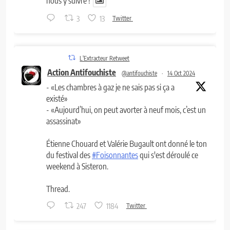
nous y suivre !
3
13
Twitter
L'Extracteur Retweet
Action Antifouchiste
@antifouchiste
·
14 Oct 2024
- «Les chambres à gaz je ne sais pas si ça a
existé»
- «Aujourd’hui, on peut avorter à neuf mois, c’est un
assassinat»
Étienne Chouard et Valérie Bugault ont donné le ton
du festival des
#Foisonnantes
qui s'est déroulé ce
weekend à Sisteron.
Thread.
247
1184
Twitter