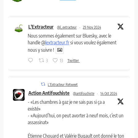
L'Extracteur
@l_extracteur
·
29 Nov 2024
Nous sommes également sur Bluesky, avec le
handle @
lextracteur.fr
si vous voulez également
nous y suivre !
3
13
Twitter
L'Extracteur Retweet
Action Antifouchiste
@antifouchiste
·
14 Oct 2024
- «Les chambres à gaz je ne sais pas si ça a
existé»
- «Aujourd’hui, on peut avorter à neuf mois, c’est un
assassinat»
Étienne Chouard et Valérie Bugault ont donné le ton