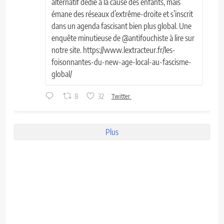
alternatif dédié à la cause des enfants, mais
émane des réseaux d’extrême-droite et s’inscrit
dans un agenda fascisant bien plus global. Une
enquête minutieuse de @antifouchiste à lire sur
notre site. https://www.lextracteur.fr/les-
foisonnantes-du-new-age-local-au-fascisme-
global/
8
32
Twitter
Plus