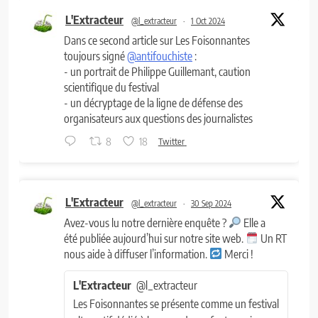
L'Extracteur
@l_extracteur
·
1 Oct 2024
Dans ce second article sur Les Foisonnantes
toujours signé
@antifouchiste
:
- un portrait de Philippe Guillemant, caution
scientifique du festival
- un décryptage de la ligne de défense des
organisateurs aux questions des journalistes
8
18
Twitter
L'Extracteur
@l_extracteur
·
30 Sep 2024
Avez-vous lu notre dernière enquête ?
Elle a
été publiée aujourd’hui sur notre site web.
Un RT
nous aide à diffuser l’information.
Merci !
L'Extracteur
@l_extracteur
Les Foisonnantes se présente comme un festival