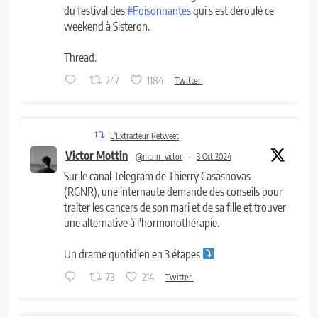
du festival des
#Foisonnantes
qui s'est déroulé ce
weekend à Sisteron.
Thread.
247
1184
Twitter
L'Extracteur Retweet
Victor Mottin
@mtnn_victor
·
3 Oct 2024
Sur le canal Telegram de Thierry Casasnovas
(RGNR), une internaute demande des conseils pour
traiter les cancers de son mari et de sa fille et trouver
une alternative à l'hormonothérapie.
Un drame quotidien en 3 étapes
73
214
Twitter