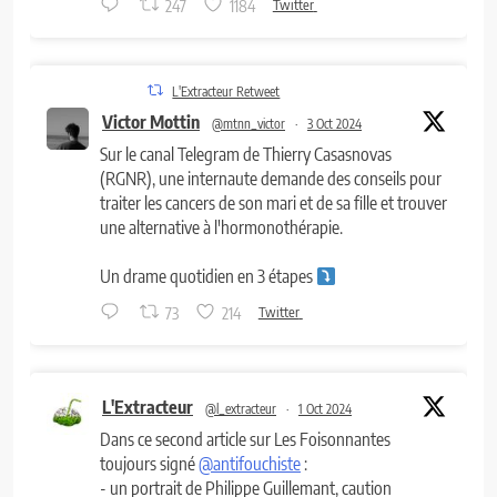
247
1184
Twitter
L'Extracteur Retweet
Victor Mottin
@mtnn_victor
·
3 Oct 2024
Sur le canal Telegram de Thierry Casasnovas
(RGNR), une internaute demande des conseils pour
traiter les cancers de son mari et de sa fille et trouver
une alternative à l'hormonothérapie.
Un drame quotidien en 3 étapes
73
214
Twitter
L'Extracteur
@l_extracteur
·
1 Oct 2024
Dans ce second article sur Les Foisonnantes
toujours signé
@antifouchiste
:
- un portrait de Philippe Guillemant, caution