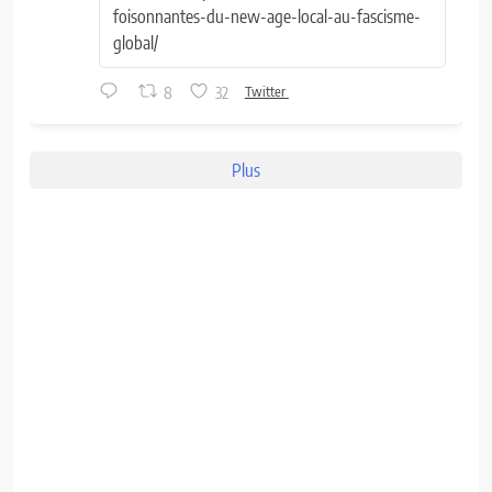
foisonnantes-du-new-age-local-au-fascisme-
global/
8
32
Twitter
Plus