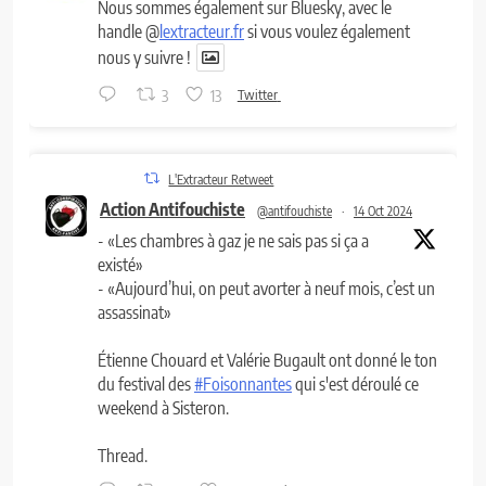
Nous sommes également sur Bluesky, avec le
handle @
lextracteur.fr
si vous voulez également
nous y suivre !
3
13
Twitter
L'Extracteur Retweet
Action Antifouchiste
@antifouchiste
·
14 Oct 2024
- «Les chambres à gaz je ne sais pas si ça a
existé»
- «Aujourd’hui, on peut avorter à neuf mois, c’est un
assassinat»
Étienne Chouard et Valérie Bugault ont donné le ton
du festival des
#Foisonnantes
qui s'est déroulé ce
weekend à Sisteron.
Thread.