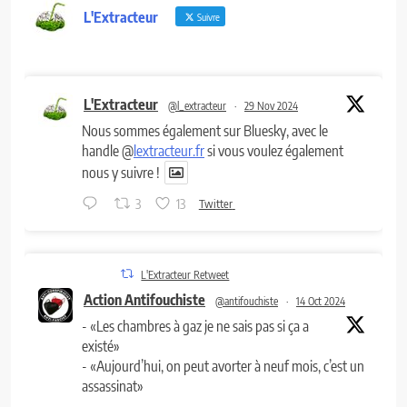
L'Extracteur
Suivre
L'Extracteur
@l_extracteur
·
29 Nov 2024
Nous sommes également sur Bluesky, avec le
handle @
lextracteur.fr
si vous voulez également
nous y suivre !
3
13
Twitter
L'Extracteur Retweet
Action Antifouchiste
@antifouchiste
·
14 Oct 2024
- «Les chambres à gaz je ne sais pas si ça a
existé»
- «Aujourd’hui, on peut avorter à neuf mois, c’est un
assassinat»