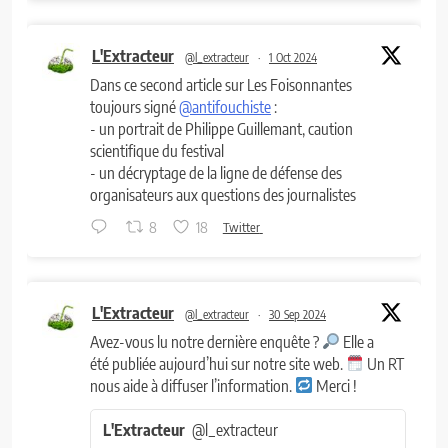
L'Extracteur
@l_extracteur
·
1 Oct 2024
Dans ce second article sur Les Foisonnantes
toujours signé
@antifouchiste
:
- un portrait de Philippe Guillemant, caution
scientifique du festival
- un décryptage de la ligne de défense des
organisateurs aux questions des journalistes
8
18
Twitter
L'Extracteur
@l_extracteur
·
30 Sep 2024
Avez-vous lu notre dernière enquête ?
Elle a
été publiée aujourd’hui sur notre site web.
Un RT
nous aide à diffuser l’information.
Merci !
L'Extracteur
@l_extracteur