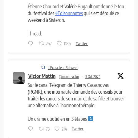
Étienne Chouard et Valérie Bugault ont donné le ton
du festival des
#Foisonnantes
qui s'est déroulé ce
weekend à Sisteron.
Thread.
247
1184
Twitter
L'Extracteur Retweet
Victor Mottin
@mtnn_victor
·
3 Oct 2024
Sur le canal Telegram de Thierry Casasnovas
(RGNR), une internaute demande des conseils pour
traiter les cancers de son mari et de sa fille et trouver
une alternative à l'hormonothérapie.
Un drame quotidien en 3 étapes
73
214
Twitter