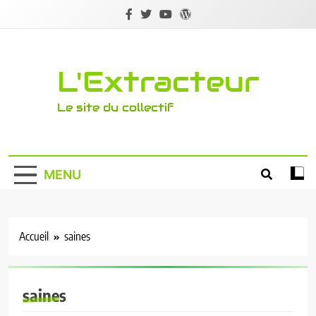
Skip
to
content
L'Extracteur
Le site du collectif
MENU
Accueil
saines
saines