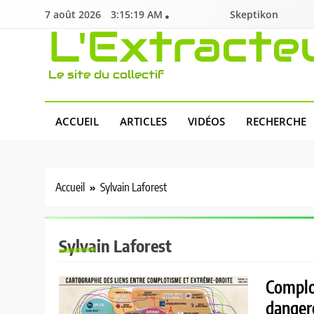
Skip
7 août 2026
3:15:20 AM
Skeptikon
to
L'Extracte
content
Le site du collectif
ACCUEIL
ARTICLES
VIDÉOS
RECHERCHE
Accueil
Sylvain Laforest
Sylvain Laforest
Complot
danger