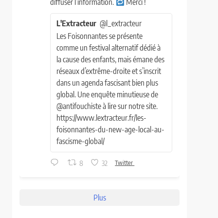
diffuser l’information.
Merci !
L'Extracteur
@l_extracteur
Les Foisonnantes se présente
comme un festival alternatif dédié à
la cause des enfants, mais émane des
réseaux d’extrême-droite et s’inscrit
dans un agenda fascisant bien plus
global. Une enquête minutieuse de
@antifouchiste à lire sur notre site.
https://www.lextracteur.fr/les-
foisonnantes-du-new-age-local-au-
fascisme-global/
8
32
Twitter
Plus