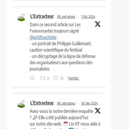
L'Extracteur
@l_extracteur
·
1 Oct 2024
Dans ce second article sur Les
Foisonnantes toujours signé
@antifouchiste
:
- un portrait de Philippe Guillemant,
caution scientifique du festival
- un décryptage de la ligne de défense
des organisateurs aux questions des
journalistes
8
18
Twitter
L'Extracteur
@l_extracteur
·
30 Sep 2024
Avez-vous lu notre dernière enquête
?
Elle a été publiée aujourd’hui
sur notre site web.
Un RT nous aide à