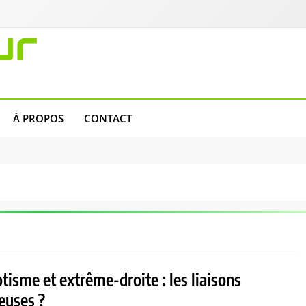
ur
À PROPOS
CONTACT
isme et extrême-droite : les liaisons
euses ?