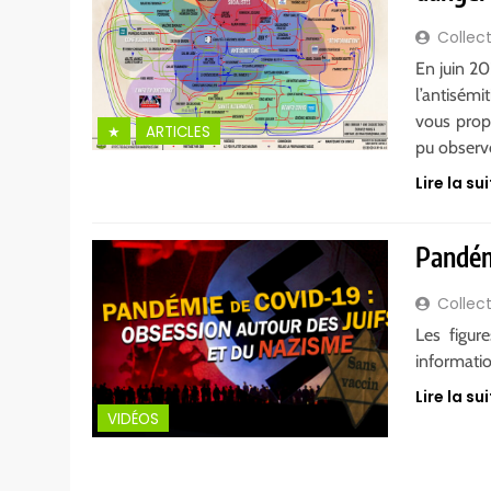
Collect
En juin 20
l’antisém
vous prop
★
ARTICLES
pu observ
Lire la sui
Pandém
Collect
Les figur
informatio
Lire la sui
VIDÉOS