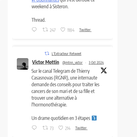
weekend à Sisteron.
Thread.
247
1184
Twitter
L'Extracteur Retweet
Victor Mottin
@mtnn_victor
·
3 Oct 2024
Sur le canal Telegram de Thierry
Casasnovas (RGNR), une internaute
demande des conseils pour traiter les
cancers de son mari et de sa fille et
trouver une alternative à
l'hormonothérapie.
Un drame quotidien en 3 étapes
73
214
Twitter