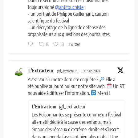
Dans ce second article sur Les Foisonnantes
toujours signé
@antifouchiste
:
- un portrait de Philippe Guillemant, caution
scientifique du festival
- un décryptage de la ligne de défense des
organisateurs aux questions des journalistes
8
18
Twitter
L'Extracteur
@l_extracteur
·
30 Sep 2024
Avez-vous lu notre dernière enquête ?
Elle a
été publiée aujourd’hui sur notre site web.
Un RT
nous aide à diffuser l’information.
Merci !
L'Extracteur
@l_extracteur
Les Foisonnantes se présente comme un festival
alternatif dédié à la cause des enfants, mais
émane des réseaux d’extrême-droite et s’inscrit
dans un agenda fascisant bien plus global. Une