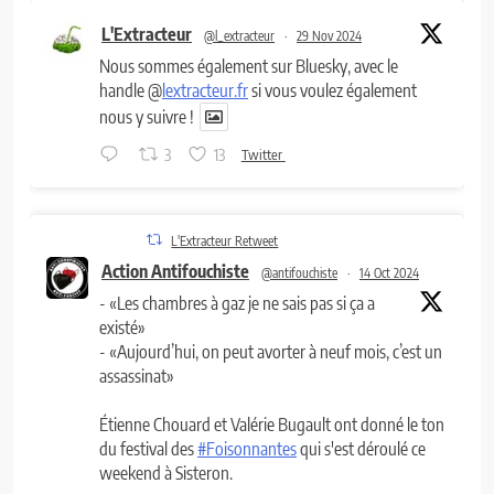
L'Extracteur
@l_extracteur
·
29 Nov 2024
Nous sommes également sur Bluesky, avec le
handle @
lextracteur.fr
si vous voulez également
nous y suivre !
3
13
Twitter
L'Extracteur Retweet
Action Antifouchiste
@antifouchiste
·
14 Oct 2024
- «Les chambres à gaz je ne sais pas si ça a
existé»
- «Aujourd’hui, on peut avorter à neuf mois, c’est un
assassinat»
Étienne Chouard et Valérie Bugault ont donné le ton
du festival des
#Foisonnantes
qui s'est déroulé ce
weekend à Sisteron.