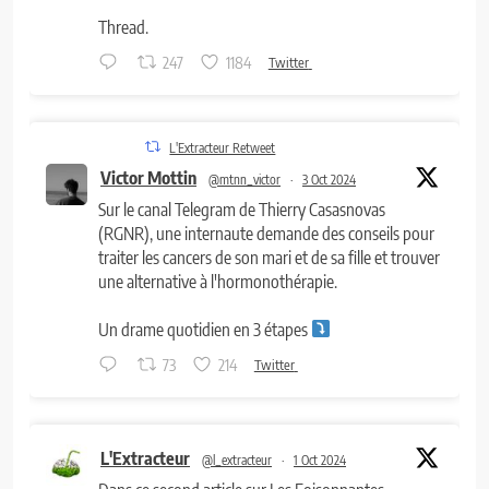
Thread.
247
1184
Twitter
L'Extracteur Retweet
Victor Mottin
@mtnn_victor
·
3 Oct 2024
Sur le canal Telegram de Thierry Casasnovas
(RGNR), une internaute demande des conseils pour
traiter les cancers de son mari et de sa fille et trouver
une alternative à l'hormonothérapie.
Un drame quotidien en 3 étapes
73
214
Twitter
L'Extracteur
@l_extracteur
·
1 Oct 2024