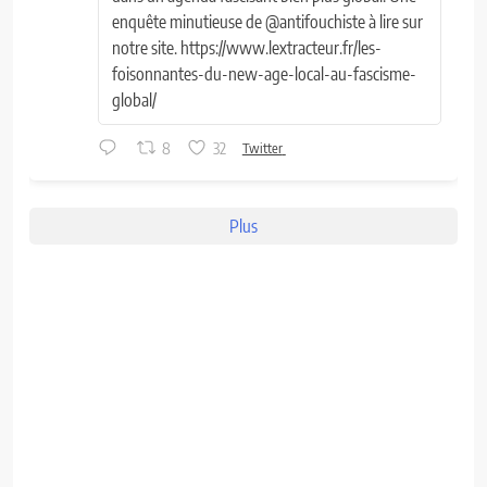
enquête minutieuse de @antifouchiste à lire sur
notre site. https://www.lextracteur.fr/les-
foisonnantes-du-new-age-local-au-fascisme-
global/
8
32
Twitter
Plus