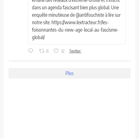
dans un agenda fascisant bien plus global. Une
enquête minutieuse de @antifouchiste à lire sur
notre site. https://www.lextracteur.fr/les-
foisonnantes-du-new-age-local-au-fascisme-
global/
8
32
Twitter
Plus