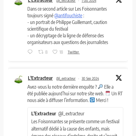
@l_extracteur
·
1 Oct 2024
Dans ce second article sur Les Foisonnantes
toujours signé
@antifouchiste
:
- un portrait de Philippe Guillemant, caution
scientifique du festival
- un décryptage de la ligne de défense des
organisateurs aux questions des journalistes
8
18
Twitter
L'Extracteur
@l_extracteur
·
30 Sep 2024
Avez-vous lu notre dernière enquête ?
Elle a
été publiée aujourd’hui sur notre site web.
Un RT
nous aide à diffuser l’information.
Merci !
L'Extracteur
@l_extracteur
Les Foisonnantes se présente comme un festival
alternatif dédié à la cause des enfants, mais
émane des réseaux d’extrême-droite et s’inscrit