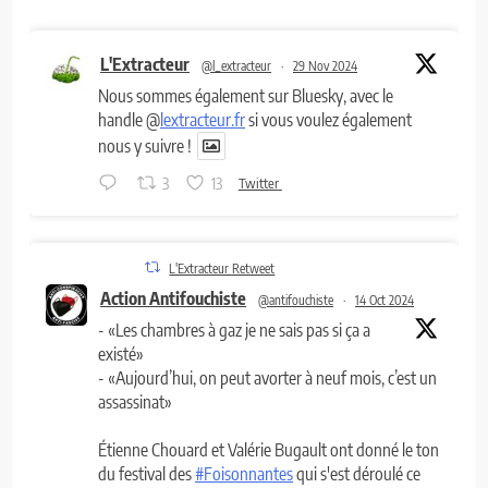
L'Extracteur
@l_extracteur
·
29 Nov 2024
Nous sommes également sur Bluesky, avec le
handle @
lextracteur.fr
si vous voulez également
nous y suivre !
3
13
Twitter
L'Extracteur Retweet
Action Antifouchiste
@antifouchiste
·
14 Oct 2024
- «Les chambres à gaz je ne sais pas si ça a
existé»
- «Aujourd’hui, on peut avorter à neuf mois, c’est un
assassinat»
Étienne Chouard et Valérie Bugault ont donné le ton
du festival des
#Foisonnantes
qui s'est déroulé ce