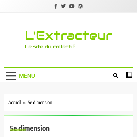
Skip
to
content
L'Extracteur
Le site du collectif
MENU
Accueil
5e dimension
5e dimension