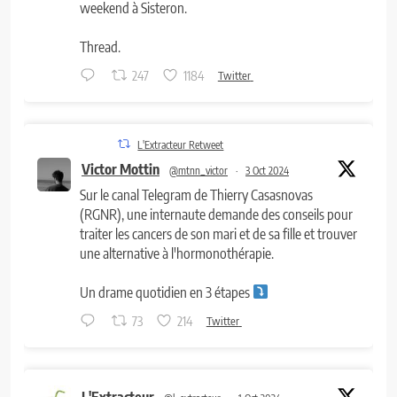
weekend à Sisteron.
Thread.
247
1184
Twitter
L'Extracteur Retweet
Victor Mottin
@mtnn_victor
·
3 Oct 2024
Sur le canal Telegram de Thierry Casasnovas
(RGNR), une internaute demande des conseils pour
traiter les cancers de son mari et de sa fille et trouver
une alternative à l'hormonothérapie.
Un drame quotidien en 3 étapes
73
214
Twitter
L'Extracteur