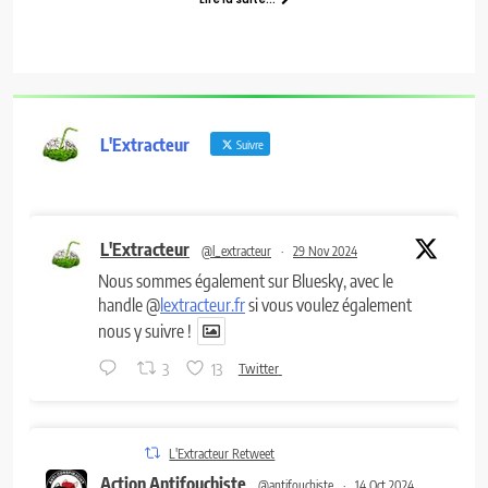
L'Extracteur
Suivre
L'Extracteur
@l_extracteur
·
29 Nov 2024
Nous sommes également sur Bluesky, avec le
handle @
lextracteur.fr
si vous voulez également
nous y suivre !
3
13
Twitter
L'Extracteur Retweet
Action Antifouchiste
@antifouchiste
·
14 Oct 2024