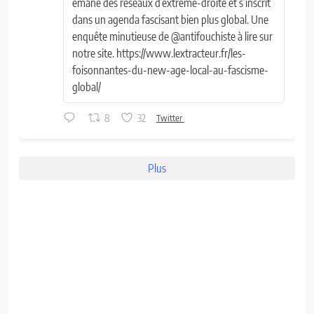
émane des réseaux d’extrême-droite et s’inscrit
dans un agenda fascisant bien plus global. Une
enquête minutieuse de @antifouchiste à lire sur
notre site. https://www.lextracteur.fr/les-
foisonnantes-du-new-age-local-au-fascisme-
global/
8
32
Twitter
Plus