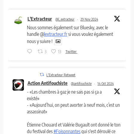
L'Extracteur
@l_extracteur
·
29 Nov 2024
Nous sommes également sur Bluesky, avec le
handle @
lextracteur.fr
si vous voulez également
nous y suivre !
3
13
Twitter
L'Extracteur Retweet
Action Antifouchiste
@antifouchiste
·
14 Oct 2024
- «Les chambres à gaz je ne sais pas si ça a
existé»
- «Aujourd’hui, on peut avorter à neuf mois, c’est un
assassinat»
Étienne Chouard et Valérie Bugault ont donné le ton
du festival des
#Foisonnantes
qui s'est déroulé ce