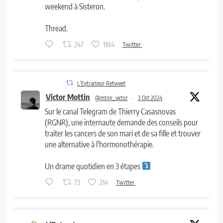
weekend à Sisteron.
Thread.
247
1184
Twitter
L'Extracteur Retweet
Victor Mottin
@mtnn_victor
·
3 Oct 2024
Sur le canal Telegram de Thierry Casasnovas
(RGNR), une internaute demande des conseils pour
traiter les cancers de son mari et de sa fille et trouver
une alternative à l'hormonothérapie.
Un drame quotidien en 3 étapes
73
214
Twitter