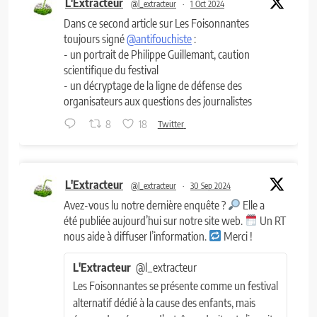
L'Extracteur
@l_extracteur
·
1 Oct 2024
Dans ce second article sur Les Foisonnantes
toujours signé
@antifouchiste
:
- un portrait de Philippe Guillemant, caution
scientifique du festival
- un décryptage de la ligne de défense des
organisateurs aux questions des journalistes
8
18
Twitter
L'Extracteur
@l_extracteur
·
30 Sep 2024
Avez-vous lu notre dernière enquête ?
Elle a
été publiée aujourd’hui sur notre site web.
Un RT
nous aide à diffuser l’information.
Merci !
L'Extracteur
@l_extracteur
Les Foisonnantes se présente comme un festival
alternatif dédié à la cause des enfants, mais