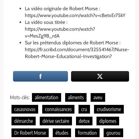
La vidéo originale de Robert Morse :
https://www.youtube.com/watch?v=cBetxEr75kY
La vidéo sous titrée :
https://www.youtube.com/watch?
v=MesZg9B_rdA
Sur les prétendus diplomes de Robert Morse :
https://fr.scribd.com/document/325541467/Nurse-
Robert-Morse-Educational-Investigation?
Mots-clés:
alimentation
aliments
aveu
casasnovas
connaissances
cru
crudivorisme
démarche
dérive sectaire
detox
diplomes
Dr Robert Morse
études
formation
gourou