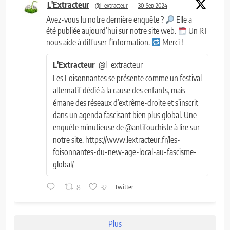
L'Extracteur
@l_extracteur
·
30 Sep 2024
Avez-vous lu notre dernière enquête ?
Elle a
été publiée aujourd’hui sur notre site web.
Un RT
nous aide à diffuser l’information.
Merci !
L'Extracteur
@l_extracteur
Les Foisonnantes se présente comme un festival
alternatif dédié à la cause des enfants, mais
émane des réseaux d’extrême-droite et s’inscrit
dans un agenda fascisant bien plus global. Une
enquête minutieuse de @antifouchiste à lire sur
notre site. https://www.lextracteur.fr/les-
foisonnantes-du-new-age-local-au-fascisme-
global/
8
32
Twitter
Plus