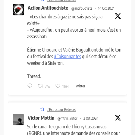
Action Antifouchiste
@antifouchiste
·
14 Oct 2024
- «Les chambres à gaz je ne sais pas si ça a
existé»
- «Aujourd’hui, on peut avorter à neuf mois, c’est un
assassinat»
Étienne Chouard et Valérie Bugault ont donné le ton
du festival des
#Foisonnantes
qui s'est déroulé ce
weekend à Sisteron.
Thread.
247
1184
Twitter
L'Extracteur Retweet
Victor Mottin
@mtnn_victor
·
3 Oct 2024
Sur le canal Telegram de Thierry Casasnovas
(RGNR), une internaute demande des conseils pour