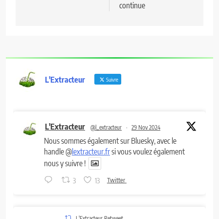
continue
l’article
L'Extracteur
Suivre
L'Extracteur
@l_extracteur
·
29 Nov 2024
Nous sommes également sur Bluesky, avec le
handle @
lextracteur.fr
si vous voulez également
nous y suivre !
3
13
Twitter
L'Extracteur Retweet