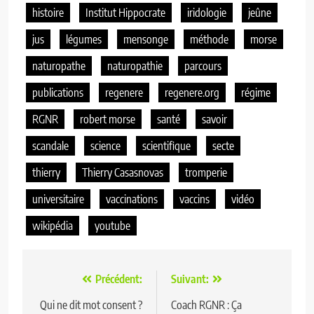
histoire
Institut Hippocrate
iridologie
jeûne
jus
légumes
mensonge
méthode
morse
naturopathe
naturopathie
parcours
publications
regenere
regenere.org
régime
RGNR
robert morse
santé
savoir
scandale
science
scientifique
secte
thierry
Thierry Casasnovas
tromperie
universitaire
vaccinations
vaccins
vidéo
wikipédia
youtube
Navigation
Précédent:
Suivant:
de
Qui ne dit mot consent ?
Coach RGNR : Ça