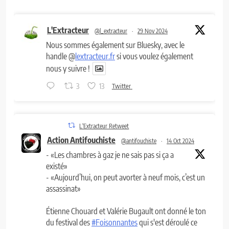
L'Extracteur
@l_extracteur
·
29 Nov 2024
Nous sommes également sur Bluesky, avec le
handle @
lextracteur.fr
si vous voulez également
nous y suivre !
3
13
Twitter
L'Extracteur Retweet
Action Antifouchiste
@antifouchiste
·
14 Oct 2024
- «Les chambres à gaz je ne sais pas si ça a
existé»
- «Aujourd’hui, on peut avorter à neuf mois, c’est un
assassinat»
Étienne Chouard et Valérie Bugault ont donné le ton
du festival des
#Foisonnantes
qui s'est déroulé ce