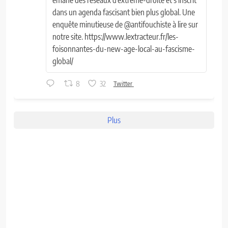
dans un agenda fascisant bien plus global. Une
enquête minutieuse de @antifouchiste à lire sur
notre site. https://www.lextracteur.fr/les-
foisonnantes-du-new-age-local-au-fascisme-
global/
8
32
Twitter
Plus