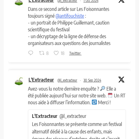
@l_extracteur
·
1 Oct 2024
Dans ce second article sur Les Foisonnantes
toujours signé
@antifouchiste
:
- un portrait de Philippe Guillemant, caution
scientifique du festival
- un décryptage de la ligne de défense des
organisateurs aux questions des journalistes
8
18
Twitter
L'Extracteur
@l_extracteur
·
30 Sep 2024
Avez-vous lu notre dernière enquête ?
Elle a
été publiée aujourd’hui sur notre site web.
Un RT
nous aide à diffuser l’information.
Merci !
L'Extracteur
@l_extracteur
Les Foisonnantes se présente comme un festival
alternatif dédié à la cause des enfants, mais
émane des réseaux d’extrême-droite et s’inscrit