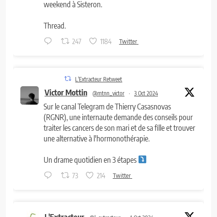
weekend à Sisteron.
Thread.
247
1184
Twitter
L'Extracteur Retweet
Victor Mottin
@mtnn_victor
·
3 Oct 2024
Sur le canal Telegram de Thierry Casasnovas
(RGNR), une internaute demande des conseils pour
traiter les cancers de son mari et de sa fille et trouver
une alternative à l'hormonothérapie.
Un drame quotidien en 3 étapes
73
214
Twitter
L'Extracteur