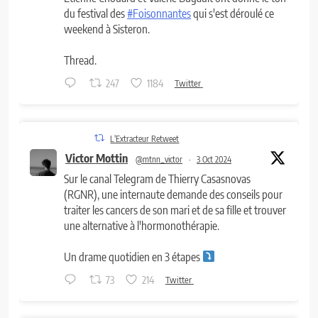
du festival des
#Foisonnantes
qui s'est déroulé ce
weekend à Sisteron.
Thread.
247
1184
Twitter
L'Extracteur Retweet
Victor Mottin
@mtnn_victor
·
3 Oct 2024
Sur le canal Telegram de Thierry Casasnovas
(RGNR), une internaute demande des conseils pour
traiter les cancers de son mari et de sa fille et trouver
une alternative à l'hormonothérapie.
Un drame quotidien en 3 étapes
73
214
Twitter