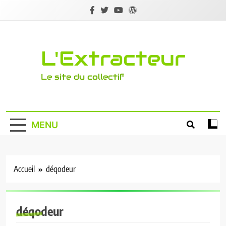
Skip
to
content
L'Extracteur
Le site du collectif
MENU
Accueil
déqodeur
déqodeur