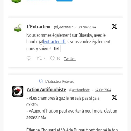
L'Extracteur
@l_extracteur
·
29 Nov 2024
Nous sommes également sur Bluesky, avec le
handle @
lextracteur.fr
si vous voulez également
nous y suivre !
3
13
Twitter
L'Extracteur Retweet
Action Antifouchiste
@antifouchiste
·
14 Oct 2024
- «Les chambres à gaz je ne sais pas si ça a
existé»
- «Aujourd’hui, on peut avorter à neuf mois, c’est un
assassinat»
Étienne Chouard et Valérie Bugault ont donné le ton