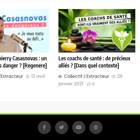
hierry Casasnovas : un
Les coachs de santé : de précieux
s danger ? [Regenere]
alliés ? [Dans quel contexte]
L'Extracteur
13 avril
Collectif L'Extracteur
29
janvier 2021
0