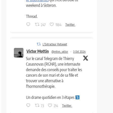
weekend à Sisteron.
Thread.
247
1184
Twitter
L'Extracteur Retweet
Victor Mottin
@mtnn_victor
·
3 Oct 2024
Sur le canal Telegram de Thierry
Casasnovas (RGNR), une internaute
demande des conseils pour traiter les
cancers de son mari et de sa fille et
trouver une alternative à
l'hormonothérapie.
Un drame quotidien en 3 étapes
73
214
Twitter