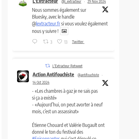
L'Extracteur
@l_extracteur
·
29 Nov 2024
Nous sommes également sur
Bluesky, avec le handle
@
lextracteur.fr
si vous voulez également
nous y suivre !
3
13
Twitter
L'Extracteur Retweet
Action Antifouchiste
@antifouchiste
·
14 Oct 2024
- «Les chambres à gaz je ne sais pas
si ça a existé»
- «Aujourd’hui, on peut avorter à neuf
mois, c’est un assassinat»
Étienne Chouard et Valérie Bugault ont
donné le ton du festival des
#Foisonnantes
qui s'est déroulé ce