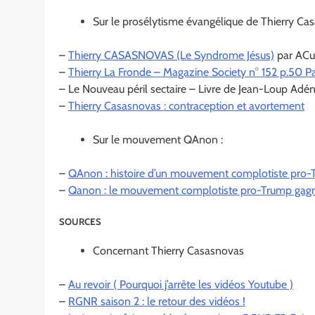
Sur le prosélytisme évangélique de Thierry Ca
–
Thierry CASASNOVAS (Le Syndrome Jésus)
par ACu
–
Thierry La Fronde – Magazine Society n° 152 p.50 P
– Le Nouveau péril sectaire – Livre de Jean-Loup Adé
–
Thierry Casasnovas : contraception et avortement
Sur le mouvement QAnon :
–
QAnon : histoire d’un mouvement complotiste pro-
–
Qanon : le mouvement complotiste pro-Trump gagn
SOURCES
Concernant Thierry Casasnovas
–
Au revoir ( Pourquoi j’arrête les vidéos Youtube )
–
RGNR saison 2 : le retour des vidéos !