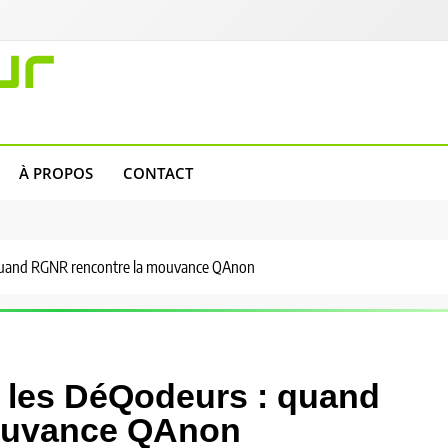
ur
À PROPOS
CONTACT
 quand RGNR rencontre la mouvance QAnon
 les DéQodeurs : quand
ouvance QAnon