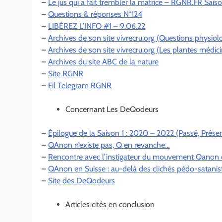
–
Le jus qui a fait trembler la matrice – RGNR.FR Sais
–
Questions & réponses N°124
–
LIBÉREZ L’INFO #1 – 9.06.22
–
Archives de son site vivrecru.org (Questions physiol
–
Archives de son site vivrecru.org (Les plantes médici
–
Archives du site ABC de la nature
–
Site RGNR
–
Fil Telegram RGNR
Concernant Les DeQodeurs
–
Épilogue de la Saison 1 : 2020 – 2022 (Passé, Présen
–
QAnon n’existe pas, Q en revanche…
–
Rencontre avec l’instigateur du mouvement Qanon 
–
QAnon en Suisse : au-delà des clichés pédo-satanis
–
Site des DeQodeurs
Articles cités en conclusion