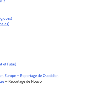
on 2
ogiques)
nales)
t et Futur)
en Europe – Reportage de Quotidien
tes
– Reportage de Nouvo