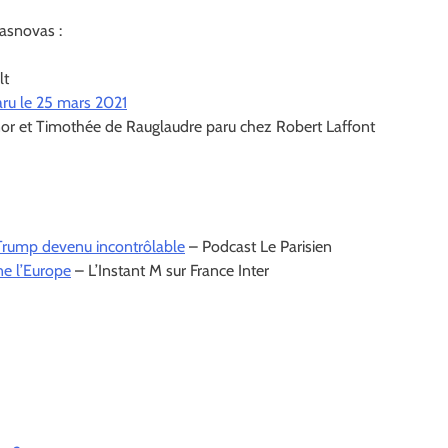
sasnovas :
lt
aru le 25 mars 2021
nor et Timothée de Rauglaudre paru chez Robert Laffont
Trump devenu incontrôlable
– Podcast Le Parisien
e l’Europe
– L’Instant M sur France Inter