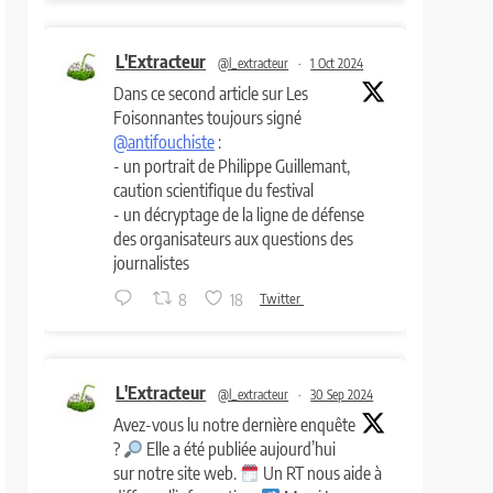
L'Extracteur
@l_extracteur
·
1 Oct 2024
Dans ce second article sur Les
Foisonnantes toujours signé
@antifouchiste
:
- un portrait de Philippe Guillemant,
caution scientifique du festival
- un décryptage de la ligne de défense
des organisateurs aux questions des
journalistes
8
18
Twitter
L'Extracteur
@l_extracteur
·
30 Sep 2024
Avez-vous lu notre dernière enquête
?
Elle a été publiée aujourd’hui
sur notre site web.
Un RT nous aide à