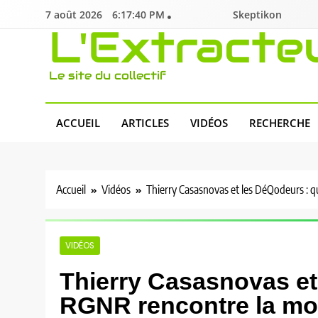
Skip
7 août 2026
6:17:41 PM
Skeptikon
to
L'Extracte
content
Le site du collectif
ACCUEIL
ARTICLES
VIDÉOS
RECHERCHE
Accueil
Vidéos
Thierry Casasnovas et les DéQodeurs :
VIDÉOS
Thierry Casasnovas et
RGNR rencontre la m