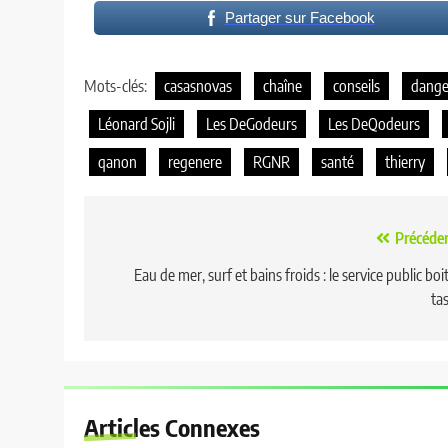
Partager sur Facebook
Mots-clés:
casasnovas
chaîne
conseils
dange
Léonard Sojli
Les DeGodeurs
Les DeQodeurs
qanon
regenere
RGNR
santé
thierry
Navigation
Précéde
de
Eau de mer, surf et bains froids : le service public boit
ta
l’article
Articles Connexes