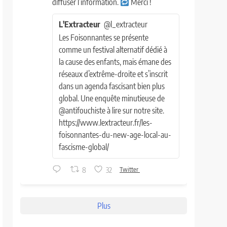
diffuser l’information.
Merci !
L'Extracteur
@l_extracteur
Les Foisonnantes se présente
comme un festival alternatif dédié à
la cause des enfants, mais émane des
réseaux d’extrême-droite et s’inscrit
dans un agenda fascisant bien plus
global. Une enquête minutieuse de
@antifouchiste à lire sur notre site.
https://www.lextracteur.fr/les-
foisonnantes-du-new-age-local-au-
fascisme-global/
8
32
Twitter
Plus