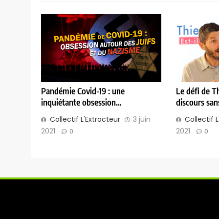
Pandémie Covid-19 : une
Le défi de T
inquiétante obsession…
discours san
Collectif L'Extracteur
3 juin
Collectif 
2021
2021
0
0