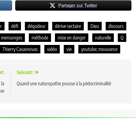
Partager sur Twitter
r
défi
déqodeur
dérive sectaire
Dieu
discours
mensonges
méthode
mise en danger
naturelle
Q
Thierry Casasnovas
vidéo
vie
youtube; mouvance
nt:
Suivant:
 la
Quand une naturopathe pousse à la pédocriminalité
sse