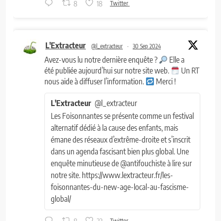
8
18
Twitter
L'Extracteur
@l_extracteur
·
30 Sep 2024
Avez-vous lu notre dernière enquête ?
Elle a
été publiée aujourd’hui sur notre site web.
Un RT
nous aide à diffuser l’information.
Merci !
L'Extracteur
@l_extracteur
Les Foisonnantes se présente comme un festival
alternatif dédié à la cause des enfants, mais
émane des réseaux d’extrême-droite et s’inscrit
dans un agenda fascisant bien plus global. Une
enquête minutieuse de @antifouchiste à lire sur
notre site. https://www.lextracteur.fr/les-
foisonnantes-du-new-age-local-au-fascisme-
global/
8
32
Twitter