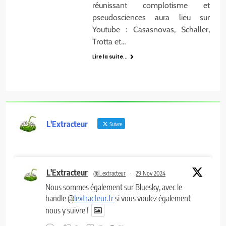
réunissant complotisme et
pseudosciences aura lieu sur
Youtube : Casasnovas, Schaller,
Trotta et…
Lire la suite...
L'Extracteur
Suivre
L'Extracteur
@l_extracteur
·
29 Nov 2024
Nous sommes également sur Bluesky, avec le
handle @
lextracteur.fr
si vous voulez également
nous y suivre !