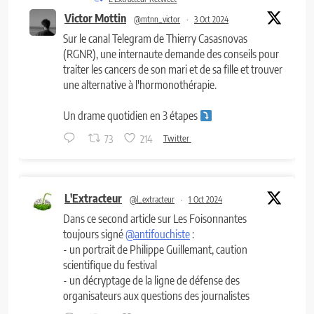
Victor Mottin
@mtnn_victor
·
3 Oct 2024
Sur le canal Telegram de Thierry Casasnovas
(RGNR), une internaute demande des conseils pour
traiter les cancers de son mari et de sa fille et trouver
une alternative à l'hormonothérapie.
Un drame quotidien en 3 étapes
73
214
Twitter
L'Extracteur
@l_extracteur
·
1 Oct 2024
Dans ce second article sur Les Foisonnantes
toujours signé
@antifouchiste
:
- un portrait de Philippe Guillemant, caution
scientifique du festival
- un décryptage de la ligne de défense des
organisateurs aux questions des journalistes