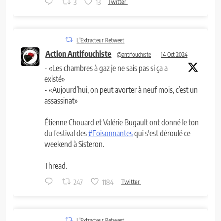
3
13
Twitter
L'Extracteur Retweet
Action Antifouchiste
@antifouchiste
·
14 Oct 2024
- «Les chambres à gaz je ne sais pas si ça a
existé»
- «Aujourd’hui, on peut avorter à neuf mois, c’est un
assassinat»
Étienne Chouard et Valérie Bugault ont donné le ton
du festival des
#Foisonnantes
qui s'est déroulé ce
weekend à Sisteron.
Thread.
247
1184
Twitter
L'Extracteur Retweet