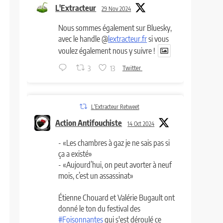
L'Extracteur
29 Nov 2024
Nous sommes également sur Bluesky,
avec le handle @
lextracteur.fr
si vous
voulez également nous y suivre !
3
13
Twitter
L'Extracteur Retweet
Action Antifouchiste
14 Oct 2024
- «Les chambres à gaz je ne sais pas si
ça a existé»
- «Aujourd’hui, on peut avorter à neuf
mois, c’est un assassinat»
Étienne Chouard et Valérie Bugault ont
donné le ton du festival des
#Foisonnantes
qui s'est déroulé ce