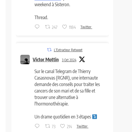
weekend à Sisteron.
Thread.
247
1184
Twitter
L'Extracteur Retweet
Victor Mottin
3 Oct 2024
Sur le canal Telegram de Thierry
Casasnovas (RGNR), une internaute
demande des conseils pour traiter les
cancers de son mari et de sa fille et
trouver une alternative à
l'hormonothérapie.
Un drame quotidien en 3 étapes
73
214
Twitter