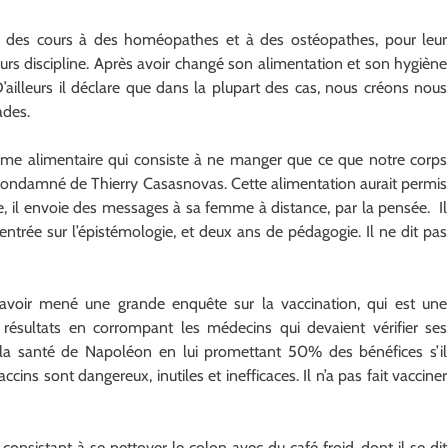
 des cours à des homéopathes et à des ostéopathes, pour leur
rs discipline. Après avoir changé son alimentation et son hygiène
D’ailleurs il déclare que dans la plupart des cas, nous créons nous
ades.
égime alimentaire qui consiste à ne manger que ce que notre corps
condamné de Thierry Casasnovas. Cette alimentation aurait permis
ie, il envoie des messages à sa femme à distance, par la pensée. Il
centrée sur l’épistémologie, et deux ans de pédagogie. Il ne dit pas
 avoir mené une grande enquête sur la vaccination, qui est une
s résultats en corrompant les médecins qui devaient vérifier ses
e la santé de Napoléon en lui promettant 50% des bénéfices s’il
accins sont dangereux, inutiles et inefficaces. Il n’a pas fait vacciner
consistant à se nettoyer le colon avec du café froid, dont il se dit