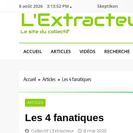
Skip
8 août 2026
3:13:53 PM
Skeptikon
to
L'Extracte
content
Le site du collectif
ACCUEIL
ARTICLES
VIDÉOS
RECHERCHE
Accueil
Articles
Les 4 fanatiques
ARTICLES
Les 4 fanatiques
Collectif L'Extracteur
8 mai 2020