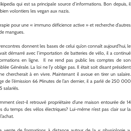
Wikipedia qui est sa principale source d’informations. Bon depuis, il
bien volontiers les vegan aux nazis.
hérapie pour une « immuno déficience active » et recherche d’autres
 de mangues.
 rencontres donnent les bases de celui qu’on connaît aujourd’hui, le
 démarré avec l’importation de batteries de vélo, il a continué
s formations en ligne. Il ne rend pas public les comptes de son
e Générale. La loi ne l’y oblige pas. Il était soit disant président
e chercherait à en vivre. Maintenant il avoue en tirer un salaire.
ge de l’émission 66 Minutes de l’an dernier, il a parlé de 250 000
5 salariés.
mment s’est-il retrouvé propriétaire d’une maison entourée de 14
s du temps des vélos électriques? Lui-même n’est pas clair sur la
l’achat.
la vente de formations à distance autour de la « physiologie »,