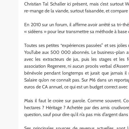
Christian Tal Schaller ici présent, mais c’est surtout 
re-mange de la viande, surtout faisandée, et compare 
En 2010 sur un forum, il affirme avoir arrêté sa tri-t
« sidéens » pour leur transmettre sa méthode à base
Toutes ses petites “expériences passées” et ses jolies
YouTube aux 500 000 abonnés. Le business-plan avait
avec les extracteurs de jus, puis les stages et le
association Regenere, ni aucun procès verbal d’Assemblé
bénévole pendant longtemps et jurait que jamais il n
Salaire qu’on ne connaît pas. Sur M6 dans un reporta
euros de CA annuel, ce qui est un budget correct avec 
Mais il faut le croire sur parole. Comme souvent. Co
hectares ? Héritage ? Achetée par des amis crudivore
question, sauf pour dire qu’il n’a pas mis d’argent dans 
Ses principales sources de revenus actuelles, sont 