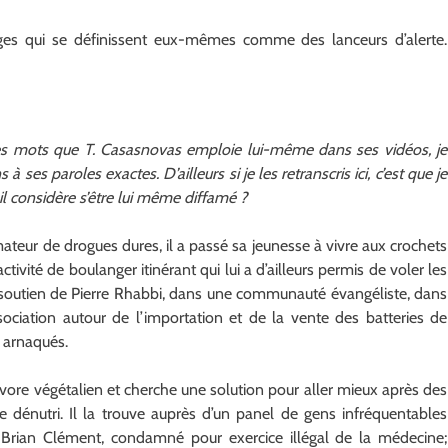
ges qui se définissent eux-mêmes comme des lanceurs d’alerte.
 des mots que T. Casasnovas emploie lui-même dans ses vidéos, je
à ses paroles exactes. D’ailleurs si je les retranscris ici, c’est que je
il considère s’être lui même diffamé ?
teur de drogues dures, il a passé sa jeunesse à vivre aux crochets
tivité de boulanger itinérant qui lui a d’ailleurs permis de voler les
 de soutien de Pierre Rhabbi, dans une communauté évangéliste, dans
ssociation autour de l’importation et de la vente des batteries de
r arnaqués.
vore végétalien et cherche une solution pour aller mieux après des
 dénutri. Il la trouve auprès d’un panel de gens infréquentables
Brian Clément, condamné pour exercice illégal de la médecine;