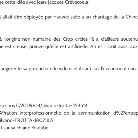
ge cette idée avec Jean-Jacques Crèvecoeur.
G allait être déployée par Huawei suite à un chantage de la Chine
t à l’origine non-humaine des Crop circles (il a d’ailleurs soutenu
est creuse, preuve qu’elle est artificielle. Ah et il croit aussi aux
nt augmenté sa production de vidéos et il surfe sur l’événement qui a
lesechos.fr/2009/04/silvano-trotta-453514
A9ration_interprofessionnelle_de_la_communication_d%27entrep
m/Silvano-TROTTA-1807187/
t sur sa chaîne Youtube.