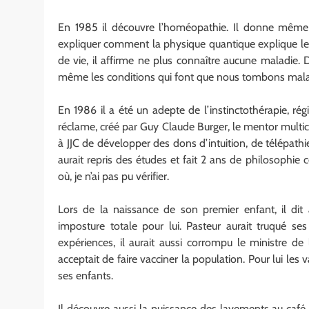
En 1985 il découvre l’homéopathie. Il donne même
expliquer comment la physique quantique explique leu
de vie, il affirme ne plus connaître aucune maladie. 
même les conditions qui font que nous tombons mal
En 1986 il a été un adepte de l’instinctothérapie, r
réclame, créé par Guy Claude Burger, le mentor multi
à JJC de développer des dons d’intuition, de télépath
aurait repris des études et fait 2 ans de philosophie 
où, je n’ai pas pu vérifier.
Lors de la naissance de son premier enfant, il dit
imposture totale pour lui. Pasteur aurait truqué se
expériences, il aurait aussi corrompu le ministre d
acceptait de faire vacciner la population. Pour lui les v
ses enfants.
Il découvre aussi la puissance des lavements au café, 