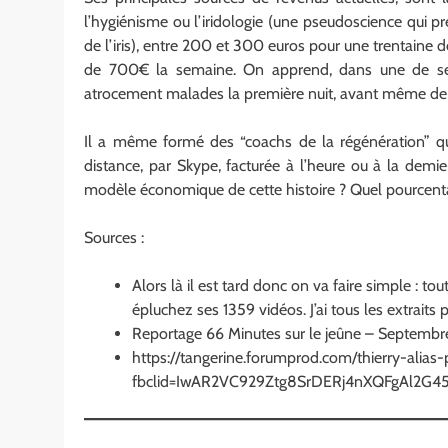
l’hygiénisme ou l’iridologie (une pseudoscience qui pr
de l’iris), entre 200 et 300 euros pour une trentaine d
de 700€ la semaine. On apprend, dans une de ses 
atrocement malades la première nuit, avant même de
Il a même formé des “coachs de la régénération” qu
distance, par Skype, facturée à l’heure ou à la demi
modèle économique de cette histoire ? Quel pourcentag
Sources :
Alors là il est tard donc on va faire simple : to
épluchez ses 1359 vidéos. J’ai tous les extraits p
Reportage 66 Minutes sur le jeûne – Septembr
https://tangerine.forumprod.com/thierry-alias
fbclid=IwAR2VC929Ztg8SrDERj4nXQFgAl2