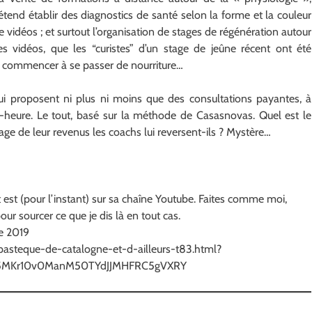
étend établir des diagnostics de santé selon la forme et la couleur
e vidéos ; et surtout l’organisation de stages de régénération autour
vidéos, que les “curistes” d’un stage de jeûne récent ont été
 commencer à se passer de nourriture…
i proposent ni plus ni moins que des consultations payantes, à
e-heure. Le tout, basé sur la méthode de Casasnovas. Quel est le
e de leur revenus les coachs lui reversent-ils ? Mystère…
ut est (pour l’instant) sur sa chaîne Youtube. Faites comme moi,
our sourcer ce que je dis là en tout cas.
e 2019
-pasteque-de-catalogne-et-d-ailleurs-t83.html?
G45MKr10v0ManM50TYdJJMHFRC5gVXRY