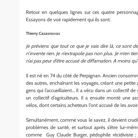
Retour en quelques lignes sur ces quatre personna
Essayons de voir rapidement qui ils sont.
Thierry Casasnovas
Je préviens que tout ce que je vais dire là, ce sont
n’invente rien. Je n’extrapole pas non plus. Je m’en tiens 
n’ai pas peur d’être accusé de diffamation. A moins qu’
Il est né en 74 du côté de Perpignan. Ancien consomma
des autres, enchaînant les voyages, créant une petite ac
gens qui l’accueillaient… Il a vécu dans un collectif
un collectif d’agriculteurs. Il a ensuite monté une a
vélos, dont certains acheteurs l’ont accusé de les avoi
Simultanément, comme vous le savez, il devient crudi
problèmes de santé, et surtout après s’être lui-même
comme Guy Claude Burger, pédophile récidiviste ; 