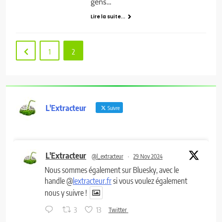
gens…
Lire la suite...
1
2
L'Extracteur
Suivre
L'Extracteur
@l_extracteur
·
29 Nov 2024
Nous sommes également sur Bluesky, avec le
handle @
lextracteur.fr
si vous voulez également
nous y suivre !
3
13
Twitter