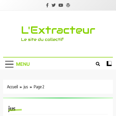
Skip
to
content
L'Extracteur
Le site du collectif
MENU
Accueil
jus
Page 2
jus