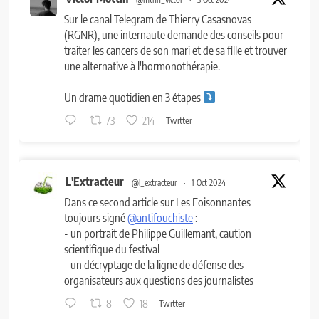
Sur le canal Telegram de Thierry Casasnovas
(RGNR), une internaute demande des conseils pour
traiter les cancers de son mari et de sa fille et trouver
une alternative à l'hormonothérapie.
Un drame quotidien en 3 étapes
73
214
Twitter
L'Extracteur
@l_extracteur
·
1 Oct 2024
Dans ce second article sur Les Foisonnantes
toujours signé
@antifouchiste
:
- un portrait de Philippe Guillemant, caution
scientifique du festival
- un décryptage de la ligne de défense des
organisateurs aux questions des journalistes
8
18
Twitter