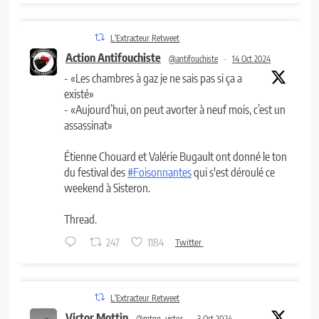
L'Extracteur Retweet
Action Antifouchiste
@antifouchiste
·
14 Oct 2024
- «Les chambres à gaz je ne sais pas si ça a
existé»
- «Aujourd’hui, on peut avorter à neuf mois, c’est un
assassinat»
Étienne Chouard et Valérie Bugault ont donné le ton
du festival des
#Foisonnantes
qui s'est déroulé ce
weekend à Sisteron.
Thread.
247
1184
Twitter
L'Extracteur Retweet
Victor Mottin
@mtnn_victor
·
3 Oct 2024