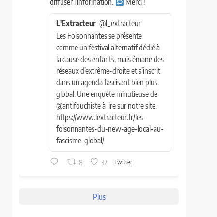
diffuser l’information.
Merci !
L'Extracteur
@l_extracteur
Les Foisonnantes se présente
comme un festival alternatif dédié à
la cause des enfants, mais émane des
réseaux d’extrême-droite et s’inscrit
dans un agenda fascisant bien plus
global. Une enquête minutieuse de
@antifouchiste à lire sur notre site.
https://www.lextracteur.fr/les-
foisonnantes-du-new-age-local-au-
fascisme-global/
8
32
Twitter
Plus