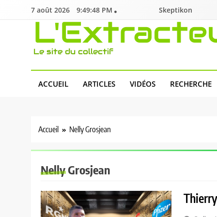
Skip
7 août 2026
9:49:49 PM
Skeptikon
to
L'Extracte
content
Le site du collectif
ACCUEIL
ARTICLES
VIDÉOS
RECHERCHE
Accueil
Nelly Grosjean
Nelly Grosjean
Thierry