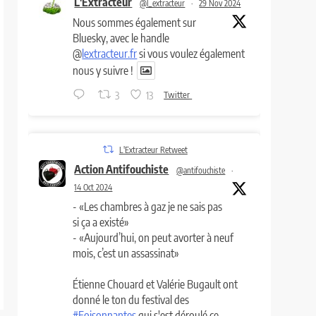
L'Extracteur
@l_extracteur
·
29 Nov 2024
Nous sommes également sur
Bluesky, avec le handle
@
lextracteur.fr
si vous voulez également
nous y suivre !
3
13
Twitter
L'Extracteur Retweet
Action Antifouchiste
@antifouchiste
·
14 Oct 2024
- «Les chambres à gaz je ne sais pas
si ça a existé»
- «Aujourd’hui, on peut avorter à neuf
mois, c’est un assassinat»
Étienne Chouard et Valérie Bugault ont
donné le ton du festival des
#Foisonnantes
qui s'est déroulé ce