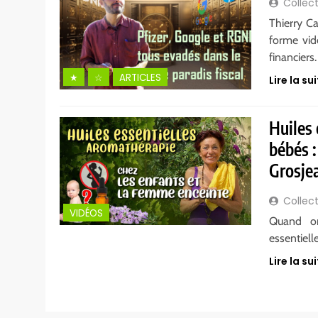
Collect
Thierry C
forme vid
financiers.
★
☆
ARTICLES
Lire la sui
Huiles 
bébés :
Grosje
Collect
VIDÉOS
Quand on
essentiel
Lire la sui