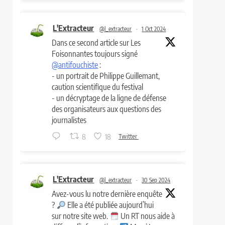
L'Extracteur
@l_extracteur
·
1 Oct 2024
Dans ce second article sur Les
Foisonnantes toujours signé
@antifouchiste
:
- un portrait de Philippe Guillemant,
caution scientifique du festival
- un décryptage de la ligne de défense
des organisateurs aux questions des
journalistes
8
18
Twitter
L'Extracteur
@l_extracteur
·
30 Sep 2024
Avez-vous lu notre dernière enquête
?
Elle a été publiée aujourd’hui
sur notre site web.
Un RT nous aide à