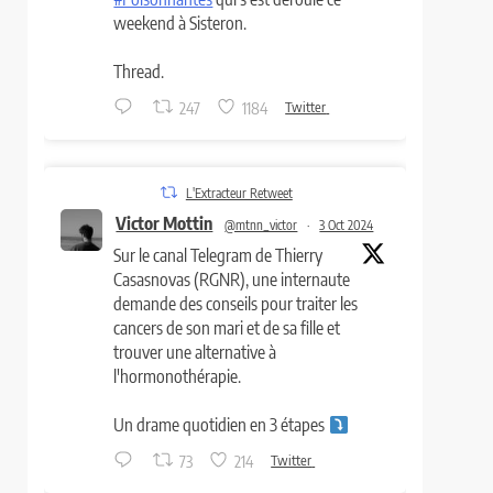
weekend à Sisteron.
Thread.
247
1184
Twitter
L'Extracteur Retweet
Victor Mottin
@mtnn_victor
·
3 Oct 2024
Sur le canal Telegram de Thierry
Casasnovas (RGNR), une internaute
demande des conseils pour traiter les
cancers de son mari et de sa fille et
trouver une alternative à
l'hormonothérapie.
Un drame quotidien en 3 étapes
73
214
Twitter