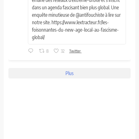
dans un agenda fascisant bien plus global. Une
enquête minutieuse de @antifouchiste à lire sur
notre site. https://www.lextracteur.fr/les-
foisonnantes-du-new-age-local-au-fascisme-
global/
8
32
Twitter
Plus