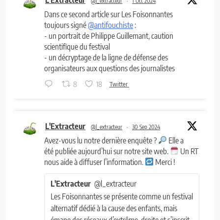
@l_extracteur
·
1 Oct 2024
Dans ce second article sur Les Foisonnantes
toujours signé
@antifouchiste
:
- un portrait de Philippe Guillemant, caution
scientifique du festival
- un décryptage de la ligne de défense des
organisateurs aux questions des journalistes
8
18
Twitter
L'Extracteur
@l_extracteur
·
30 Sep 2024
Avez-vous lu notre dernière enquête ?
Elle a
été publiée aujourd’hui sur notre site web.
Un RT
nous aide à diffuser l’information.
Merci !
L'Extracteur
@l_extracteur
Les Foisonnantes se présente comme un festival
alternatif dédié à la cause des enfants, mais
émane des réseaux d’extrême-droite et s’inscrit