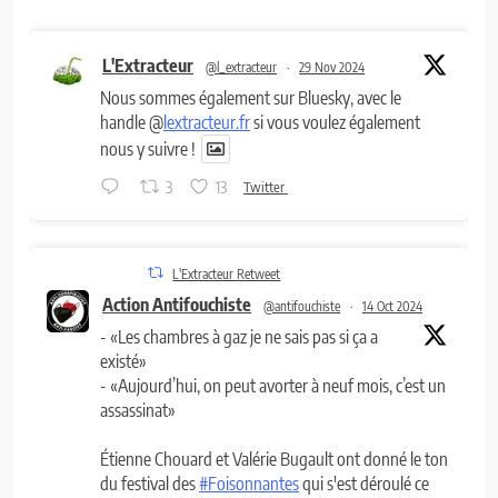
L'Extracteur
@l_extracteur
·
29 Nov 2024
Nous sommes également sur Bluesky, avec le
handle @
lextracteur.fr
si vous voulez également
nous y suivre !
3
13
Twitter
L'Extracteur Retweet
Action Antifouchiste
@antifouchiste
·
14 Oct 2024
- «Les chambres à gaz je ne sais pas si ça a
existé»
- «Aujourd’hui, on peut avorter à neuf mois, c’est un
assassinat»
Étienne Chouard et Valérie Bugault ont donné le ton
du festival des
#Foisonnantes
qui s'est déroulé ce