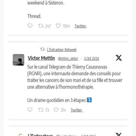
weekend à Sisteron.
Thread.
247
1184
Twitter
L'Extracteur Retweet
Victor Mottin
@mtnn_victor
·
3 Oct 2024
Sur le canal Telegram de Thierry Casasnovas
(RGNR), une internaute demande des conseils pour
traiter les cancers de son mari et de sa fille et trouver
une alternative à l'hormonothérapie.
Un drame quotidien en 3 étapes
73
214
Twitter
L'Extracteur