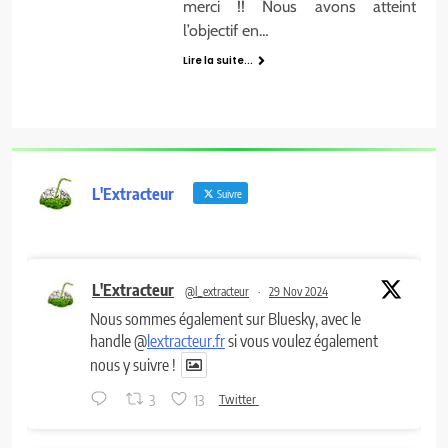
merci !! Nous avons atteint
l’objectif en…
Lire la suite...
L'Extracteur
Suivre
L'Extracteur
@l_extracteur
·
29 Nov 2024
Nous sommes également sur Bluesky, avec le
handle @
lextracteur.fr
si vous voulez également
nous y suivre !
3
13
Twitter