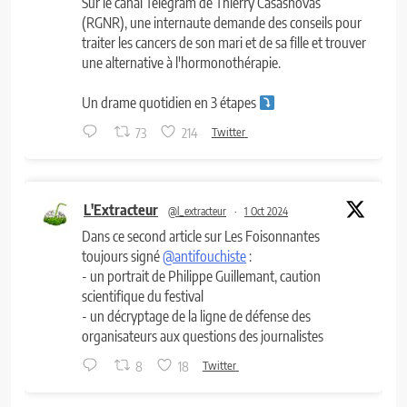
Sur le canal Telegram de Thierry Casasnovas
(RGNR), une internaute demande des conseils pour
traiter les cancers de son mari et de sa fille et trouver
une alternative à l'hormonothérapie.
Un drame quotidien en 3 étapes
73
214
Twitter
L'Extracteur
@l_extracteur
·
1 Oct 2024
Dans ce second article sur Les Foisonnantes
toujours signé
@antifouchiste
:
- un portrait de Philippe Guillemant, caution
scientifique du festival
- un décryptage de la ligne de défense des
organisateurs aux questions des journalistes
8
18
Twitter