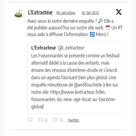
L'Extracteur
@l_extracteur
·
30 Sep 2024
Avez-vous lu notre dernière enquête ?
Elle a
été publiée aujourd’hui sur notre site web.
Un RT
nous aide à diffuser l’information.
Merci !
L'Extracteur
@l_extracteur
Les Foisonnantes se présente comme un festival
alternatif dédié à la cause des enfants, mais
émane des réseaux d’extrême-droite et s’inscrit
dans un agenda fascisant bien plus global. Une
enquête minutieuse de @antifouchiste à lire sur
notre site. https://www.lextracteur.fr/les-
foisonnantes-du-new-age-local-au-fascisme-
global/
8
32
Twitter