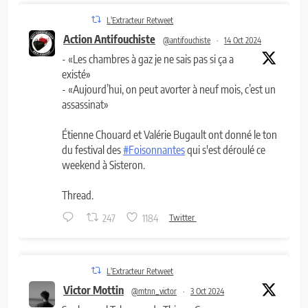
L'Extracteur Retweet
Action Antifouchiste
@antifouchiste
·
14 Oct 2024
- «Les chambres à gaz je ne sais pas si ça a
existé»
- «Aujourd’hui, on peut avorter à neuf mois, c’est un
assassinat»
Étienne Chouard et Valérie Bugault ont donné le ton
du festival des
#Foisonnantes
qui s'est déroulé ce
weekend à Sisteron.
Thread.
247
1184
Twitter
L'Extracteur Retweet
Victor Mottin
@mtnn_victor
·
3 Oct 2024