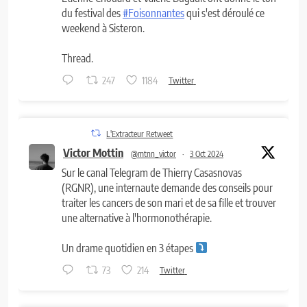
du festival des
#Foisonnantes
qui s'est déroulé ce
weekend à Sisteron.
Thread.
247
1184
Twitter
L'Extracteur Retweet
Victor Mottin
@mtnn_victor
·
3 Oct 2024
Sur le canal Telegram de Thierry Casasnovas
(RGNR), une internaute demande des conseils pour
traiter les cancers de son mari et de sa fille et trouver
une alternative à l'hormonothérapie.
Un drame quotidien en 3 étapes
73
214
Twitter