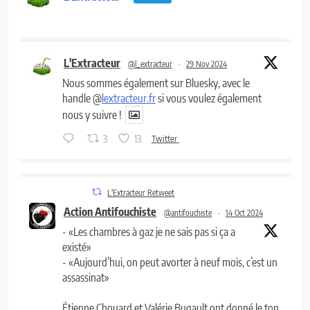
L'Extracteur
@l_extracteur
·
29 Nov 2024
Nous sommes également sur Bluesky, avec le
handle @
lextracteur.fr
si vous voulez également
nous y suivre !
3
13
Twitter
L'Extracteur Retweet
Action Antifouchiste
@antifouchiste
·
14 Oct 2024
- «Les chambres à gaz je ne sais pas si ça a
existé»
- «Aujourd’hui, on peut avorter à neuf mois, c’est un
assassinat»
Étienne Chouard et Valérie Bugault ont donné le ton