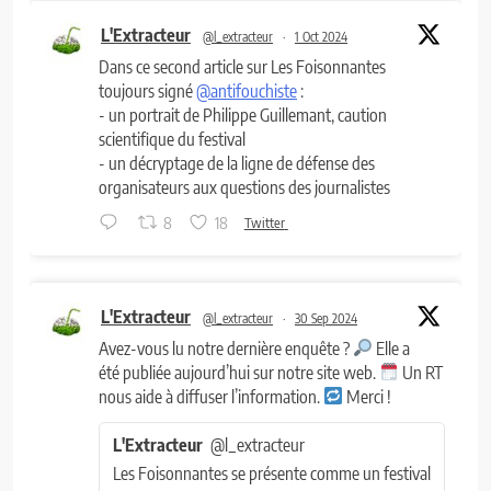
L'Extracteur
@l_extracteur
·
1 Oct 2024
Dans ce second article sur Les Foisonnantes
toujours signé
@antifouchiste
:
- un portrait de Philippe Guillemant, caution
scientifique du festival
- un décryptage de la ligne de défense des
organisateurs aux questions des journalistes
8
18
Twitter
L'Extracteur
@l_extracteur
·
30 Sep 2024
Avez-vous lu notre dernière enquête ?
Elle a
été publiée aujourd’hui sur notre site web.
Un RT
nous aide à diffuser l’information.
Merci !
L'Extracteur
@l_extracteur
Les Foisonnantes se présente comme un festival