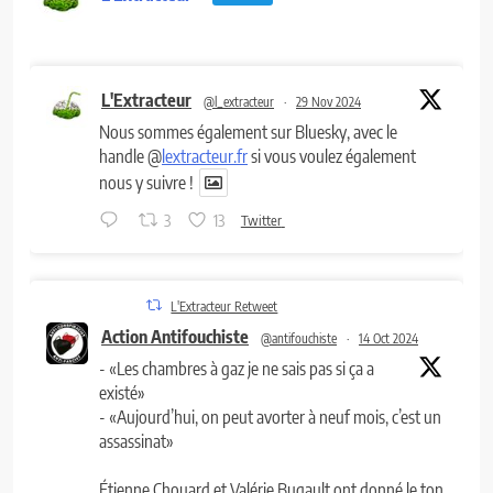
L'Extracteur
@l_extracteur
·
29 Nov 2024
Nous sommes également sur Bluesky, avec le
handle @
lextracteur.fr
si vous voulez également
nous y suivre !
3
13
Twitter
L'Extracteur Retweet
Action Antifouchiste
@antifouchiste
·
14 Oct 2024
- «Les chambres à gaz je ne sais pas si ça a
existé»
- «Aujourd’hui, on peut avorter à neuf mois, c’est un
assassinat»
Étienne Chouard et Valérie Bugault ont donné le ton