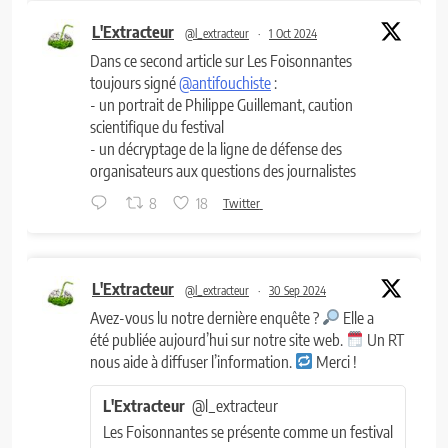
L'Extracteur
@l_extracteur
·
1 Oct 2024
Dans ce second article sur Les Foisonnantes
toujours signé
@antifouchiste
:
- un portrait de Philippe Guillemant, caution
scientifique du festival
- un décryptage de la ligne de défense des
organisateurs aux questions des journalistes
8
18
Twitter
L'Extracteur
@l_extracteur
·
30 Sep 2024
Avez-vous lu notre dernière enquête ?
Elle a
été publiée aujourd’hui sur notre site web.
Un RT
nous aide à diffuser l’information.
Merci !
L'Extracteur
@l_extracteur
Les Foisonnantes se présente comme un festival