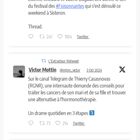
du festival des
#Foisonnantes
qui s'est déroulé ce
weekend à Sisteron.
Thread.
247
1184
Twitter
L'Extracteur Retweet
Victor Mottin
@mtnn_victor
·
3 Oct 2024
Sur le canal Telegram de Thierry Casasnovas
(RGNR), une internaute demande des conseils pour
traiter les cancers de son mari et de sa fille et trouver
une alternative à l'hormonothérapie.
Un drame quotidien en 3 étapes
73
214
Twitter