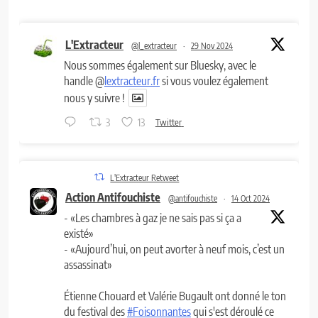
L'Extracteur
@l_extracteur
·
29 Nov 2024
Nous sommes également sur Bluesky, avec le
handle @
lextracteur.fr
si vous voulez également
nous y suivre !
3
13
Twitter
L'Extracteur Retweet
Action Antifouchiste
@antifouchiste
·
14 Oct 2024
- «Les chambres à gaz je ne sais pas si ça a
existé»
- «Aujourd’hui, on peut avorter à neuf mois, c’est un
assassinat»
Étienne Chouard et Valérie Bugault ont donné le ton
du festival des
#Foisonnantes
qui s'est déroulé ce