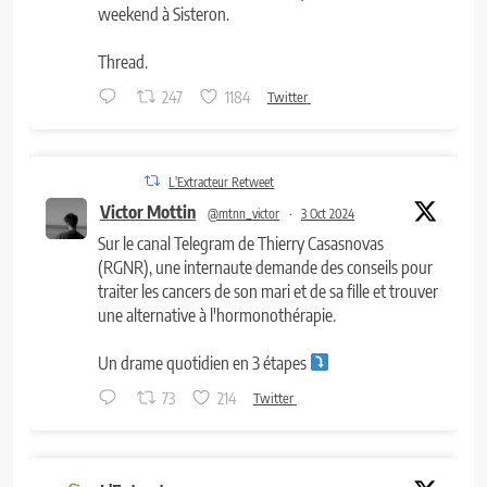
weekend à Sisteron.
Thread.
247
1184
Twitter
L'Extracteur Retweet
Victor Mottin
@mtnn_victor
·
3 Oct 2024
Sur le canal Telegram de Thierry Casasnovas
(RGNR), une internaute demande des conseils pour
traiter les cancers de son mari et de sa fille et trouver
une alternative à l'hormonothérapie.
Un drame quotidien en 3 étapes
73
214
Twitter