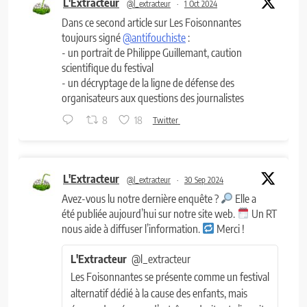
L'Extracteur
@l_extracteur
·
1 Oct 2024
Dans ce second article sur Les Foisonnantes
toujours signé
@antifouchiste
:
- un portrait de Philippe Guillemant, caution
scientifique du festival
- un décryptage de la ligne de défense des
organisateurs aux questions des journalistes
8
18
Twitter
L'Extracteur
@l_extracteur
·
30 Sep 2024
Avez-vous lu notre dernière enquête ?
Elle a
été publiée aujourd’hui sur notre site web.
Un RT
nous aide à diffuser l’information.
Merci !
L'Extracteur
@l_extracteur
Les Foisonnantes se présente comme un festival
alternatif dédié à la cause des enfants, mais