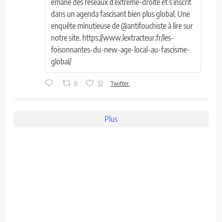
émane des réseaux d’extrême-droite et s’inscrit
dans un agenda fascisant bien plus global. Une
enquête minutieuse de @antifouchiste à lire sur
notre site. https://www.lextracteur.fr/les-
foisonnantes-du-new-age-local-au-fascisme-
global/
8
32
Twitter
Plus