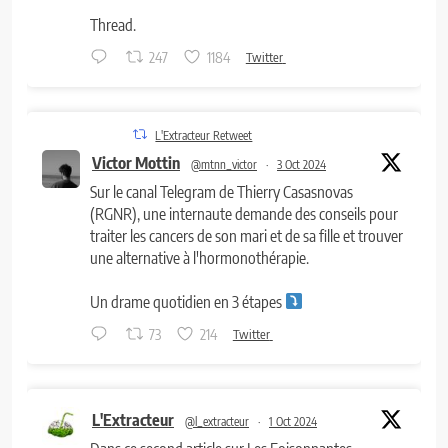
Thread.
247
1184
Twitter
L'Extracteur Retweet
Victor Mottin
@mtnn_victor
·
3 Oct 2024
Sur le canal Telegram de Thierry Casasnovas
(RGNR), une internaute demande des conseils pour
traiter les cancers de son mari et de sa fille et trouver
une alternative à l'hormonothérapie.
Un drame quotidien en 3 étapes
73
214
Twitter
L'Extracteur
@l_extracteur
·
1 Oct 2024