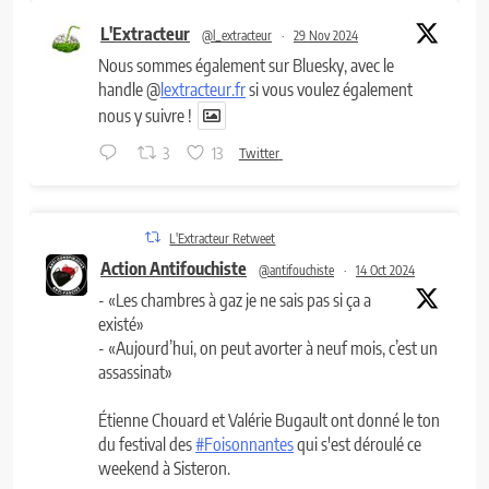
L'Extracteur
@l_extracteur
·
29 Nov 2024
Nous sommes également sur Bluesky, avec le
handle @
lextracteur.fr
si vous voulez également
nous y suivre !
3
13
Twitter
L'Extracteur Retweet
Action Antifouchiste
@antifouchiste
·
14 Oct 2024
- «Les chambres à gaz je ne sais pas si ça a
existé»
- «Aujourd’hui, on peut avorter à neuf mois, c’est un
assassinat»
Étienne Chouard et Valérie Bugault ont donné le ton
du festival des
#Foisonnantes
qui s'est déroulé ce
weekend à Sisteron.