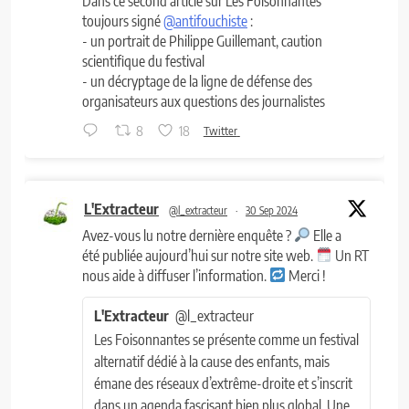
Dans ce second article sur Les Foisonnantes
toujours signé
@antifouchiste
:
- un portrait de Philippe Guillemant, caution
scientifique du festival
- un décryptage de la ligne de défense des
organisateurs aux questions des journalistes
8
18
Twitter
L'Extracteur
@l_extracteur
·
30 Sep 2024
Avez-vous lu notre dernière enquête ?
Elle a
été publiée aujourd’hui sur notre site web.
Un RT
nous aide à diffuser l’information.
Merci !
L'Extracteur
@l_extracteur
Les Foisonnantes se présente comme un festival
alternatif dédié à la cause des enfants, mais
émane des réseaux d’extrême-droite et s’inscrit
dans un agenda fascisant bien plus global. Une