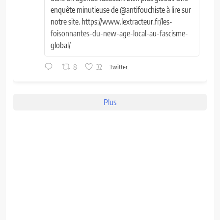
enquête minutieuse de @antifouchiste à lire sur
notre site. https://www.lextracteur.fr/les-
foisonnantes-du-new-age-local-au-fascisme-
global/
8
32
Twitter
Plus