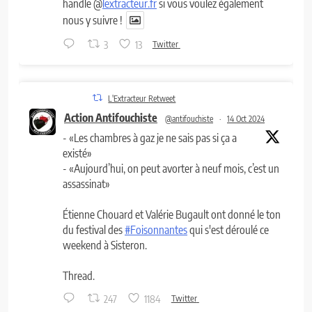
handle @
lextracteur.fr
si vous voulez également
nous y suivre !
3
13
Twitter
L'Extracteur Retweet
Action Antifouchiste
@antifouchiste
·
14 Oct 2024
- «Les chambres à gaz je ne sais pas si ça a
existé»
- «Aujourd’hui, on peut avorter à neuf mois, c’est un
assassinat»
Étienne Chouard et Valérie Bugault ont donné le ton
du festival des
#Foisonnantes
qui s'est déroulé ce
weekend à Sisteron.
Thread.
247
1184
Twitter