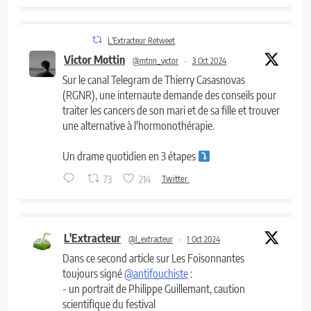
L'Extracteur Retweet
Victor Mottin
@mtnn_victor
·
3 Oct 2024
Sur le canal Telegram de Thierry Casasnovas
(RGNR), une internaute demande des conseils pour
traiter les cancers de son mari et de sa fille et trouver
une alternative à l'hormonothérapie.
Un drame quotidien en 3 étapes
73
214
Twitter
L'Extracteur
@l_extracteur
·
1 Oct 2024
Dans ce second article sur Les Foisonnantes
toujours signé
@antifouchiste
:
- un portrait de Philippe Guillemant, caution
scientifique du festival