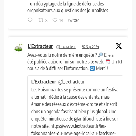
- un décryptage de la ligne de défense des
organisateurs aux questions des journalistes
8
18
Twitter
L'Extracteur
@l_extracteur
·
30 Sep 2024
Avez-vous lu notre dernière enquête ?
Elle a
été publiée aujourd’hui sur notre site web.
Un RT
nous aide à diffuser l’information.
Merci !
L'Extracteur
@l_extracteur
Les Foisonnantes se présente comme un festival
alternatif dédié à la cause des enfants, mais
émane des réseaux d’extrême-droite et s’inscrit
dans un agenda fascisant bien plus global. Une
enquête minutieuse de @antifouchiste à lire sur
notre site. https://www.lextracteur.fr/les-
foisonnantes-du-new-age-local-au-fascisme-