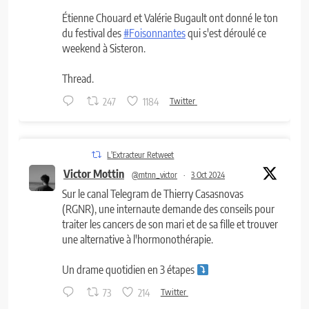
Étienne Chouard et Valérie Bugault ont donné le ton
du festival des
#Foisonnantes
qui s'est déroulé ce
weekend à Sisteron.
Thread.
247
1184
Twitter
L'Extracteur Retweet
Victor Mottin
@mtnn_victor
·
3 Oct 2024
Sur le canal Telegram de Thierry Casasnovas
(RGNR), une internaute demande des conseils pour
traiter les cancers de son mari et de sa fille et trouver
une alternative à l'hormonothérapie.
Un drame quotidien en 3 étapes
73
214
Twitter