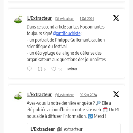
L'Extracteur
@l_extracteur
·
1 Oct 2024
Dans ce second article sur Les Foisonnantes
toujours signé
@antifouchiste
:
- un portrait de Philippe Guillemant, caution
scientifique du festival
- un décryptage de la ligne de défense des
organisateurs aux questions des journalistes
8
18
Twitter
L'Extracteur
@l_extracteur
·
30 Sep 2024
Avez-vous lu notre dernière enquête ?
Elle a
été publiée aujourd’hui sur notre site web.
Un RT
nous aide à diffuser l’information.
Merci !
L'Extracteur
@l_extracteur