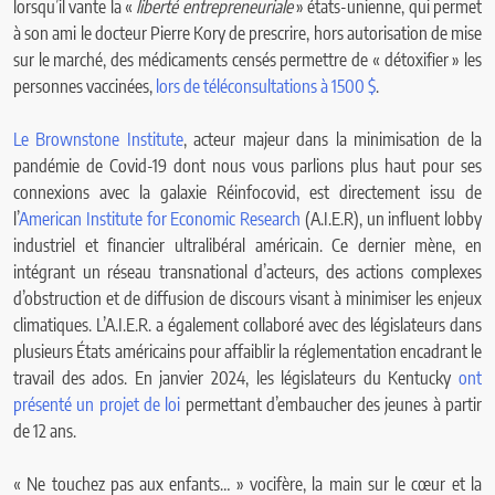
lorsqu’il vante la «
liberté entrepreneuriale
» états-unienne, qui permet
à son ami le docteur Pierre Kory de prescrire, hors autorisation de mise
sur le marché, des médicaments censés permettre de « détoxifier » les
personnes vaccinées,
lors de téléconsultations à 1500 $
.
Le Brownstone Institute
, acteur majeur dans la minimisation de la
pandémie de Covid-19 dont nous vous parlions plus haut pour ses
connexions avec la galaxie Réinfocovid, est directement issu de
l’
American Institute for Economic Research
(A.I.E.R), un influent lobby
industriel et financier ultralibéral américain. Ce dernier mène, en
intégrant un réseau transnational d’acteurs, des actions complexes
d’obstruction et de diffusion de discours visant à minimiser les enjeux
climatiques. L’A.I.E.R. a également collaboré avec des législateurs dans
plusieurs États américains pour affaiblir la réglementation encadrant le
travail des ados. En janvier 2024, les législateurs du Kentucky
ont
présenté un projet de loi
permettant d’embaucher des jeunes à partir
de 12 ans.
« Ne touchez pas aux enfants… » vocifère, la main sur le cœur et la