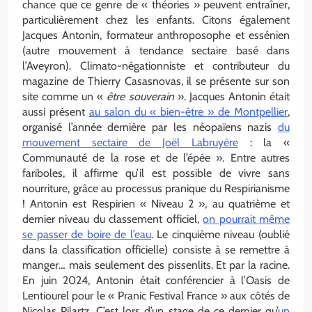
chance que ce genre de « théories » peuvent entraîner,
particulièrement chez les enfants. Citons également
Jacques Antonin, formateur anthroposophe et essénien
(autre mouvement à tendance sectaire basé dans
l’Aveyron). Climato-négationniste et contributeur du
magazine de Thierry Casasnovas, il se présente sur son
site comme un «
être souverain
». Jacques Antonin était
aussi présent
au salon du « bien-être » de Montpellier
,
organisé l’année dernière par les néopaïens nazis
du
mouvement sectaire de Joël Labruyère
: la «
Communauté de la rose et de l’épée ». Entre autres
fariboles, il affirme qu’il est possible de vivre sans
nourriture, grâce au processus pranique du Respirianisme
! Antonin est Respirien « Niveau 2 », au quatrième et
dernier niveau du classement officiel,
on pourrait même
se passer de boire de l’eau
. Le cinquième niveau (oublié
dans la classification officielle) consiste à se remettre à
manger… mais seulement des pissenlits. Et par la racine.
En juin 2024, Antonin était conférencier à l’Oasis de
Lentiourel pour le « Pranic Festival France » aux côtés de
Nicolas Pilartz. C’est lors d’un stage de ce dernier qu’
un