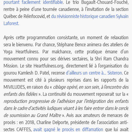
pourtant facilement identifiable
. Le trio Bugault-Chouard-Fouché,
rentre à peine d’une tournée canadienne, à l’invitation de la section
Québec de Réinfocovid, et
du révisionniste historique canadien Sylvain
Laforest.
Après cette programmation consistante, un moment de relaxation
sera le bienvenu. Par chance, Stéphane Bence animera des ateliers de
Yoga Heartfulness. Par malchance, cette pratique émane d’un
mouvement connu pour ses dérives sectaires, la Shri Ram Chandra
Mission. Le site Heartfulness.org, directement lié à l’organisation du
gourou Kamlesh D. Patel, recense
d’ailleurs un centre à… Sisteron
. Ce
mouvement est cité à plusieurs reprises dans les rapports de la
MIVILUDES, en raison du «
ciblage opéré, en son sein, à l’encontre des
enfants des fidèles
». La continuité du mouvement reposerait sur la «
reproduction progressive de l’adhésion par l’intégration des enfants
dans le cadre d’activités ludiques visant à les faire entrer dans le cercle
de soumission au Grand Maître
». Avis aux amateurs de menaces de
procès : en 2018, Charline Delporte, présidente de l’association anti-
sectes CAFFES,
avait gagné le procès en diffamation
que lui avait