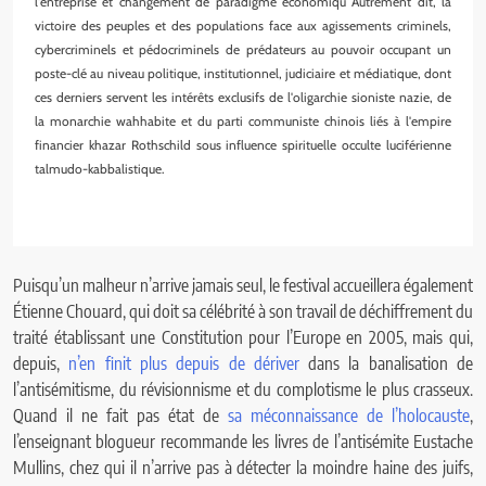
l'entreprise et changement de paradigme économiqu Autrement dit, la
victoire des peuples et des populations face aux agissements criminels,
cybercriminels et pédocriminels de prédateurs au pouvoir occupant un
poste-clé au niveau politique, institutionnel, judiciaire et médiatique, dont
ces derniers servent les intérêts exclusifs de l'oligarchie sioniste nazie, de
la monarchie wahhabite et du parti communiste chinois liés à l'empire
financier khazar Rothschild sous influence spirituelle occulte luciférienne
talmudo-kabbalistique.
Puisqu’un malheur n’arrive jamais seul, le festival accueillera également
Étienne Chouard, qui doit sa célébrité à son travail de déchiffrement du
traité établissant une Constitution pour l’Europe en 2005, mais qui,
depuis,
n’en finit plus depuis de dériver
dans la banalisation de
l’antisémitisme, du révisionnisme et du complotisme le plus crasseux.
Quand il ne fait pas état de
sa méconnaissance de l’holocauste
,
l’enseignant blogueur recommande les livres de l’antisémite Eustache
Mullins, chez qui il n’arrive pas à détecter la moindre haine des juifs,