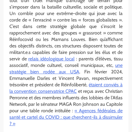
tout d’un cruel manque d’ancrage de terrain pour
s’imposer dans la bataille culturelle, sociale et politique.
Un comble pour une extrême-droite qui joue avec la
corde de « l’enraciné » contre les « forces globalistes ».
C’est dans cette stratégie globale que s’inscrit le
rapprochement avec des groupes « grassroot » comme
Réinfocovid ou les Mamans Louves. Bien qu’affichant
des objectifs distincts, ces structures disposent toutes de
militant.e.s capables de faire pression sur les élus et de
servir de
relais idéo
l
ogique local
: parents d’élèves, tissu
associatif, monde culturel, conseil municipaux, etc,
une
stratégie bien rodée aux USA
. Fin février 2024,
Emmanuelle Darles et Vincent Pavan, respectivement
trésorière et président de Réinfoliberté,
étaient conviés à
la convention conservatrice CPAC
et reçus avec Christian
Perronne et des membres influents des lobbies de l’Atlas
Network, par le sénateur MAGA Ron Johnson au Capitole
pour une table ronde intitulée :
« Agences fédérales de
santé et cartel du COVID : que cherchent-ils à dissimuler
? »