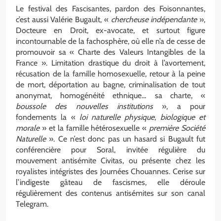
Le festival des Fascisantes, pardon des Foisonnantes,
c’est aussi Valérie Bugault, «
chercheuse indépendante
»,
Docteure en Droit, ex-avocate, et surtout figure
incontournable de la fachosphère, où elle n’a de cesse de
promouvoir sa « Charte des Valeurs Intangibles de la
France ». Limitation drastique du droit à l’avortement,
récusation de la famille homosexuelle, retour à la peine
de mort, déportation au bagne, criminalisation de tout
anonymat, homogénéité ethnique… sa charte, «
boussole des nouvelles institutions
», a pour
fondements la «
loi naturelle physique, biologique et
morale
» et la famille hétérosexuelle «
première Société
Naturelle
». Ce n’est donc pas un hasard si Bugault fut
conférencière pour Soral, invitée régulière du
mouvement antisémite Civitas, ou présente chez les
royalistes intégristes des Journées Chouannes. Cerise sur
l’indigeste gâteau de fascismes, elle déroule
régulièrement des contenus antisémites sur son canal
Telegram.