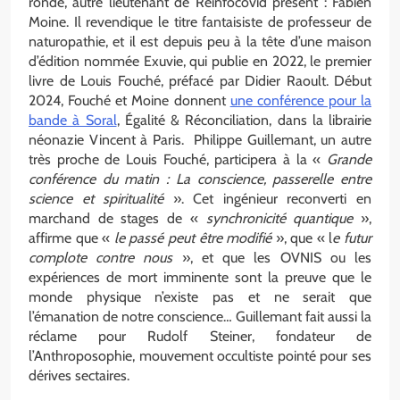
ronde, autre lieutenant de Réinfocovid présent : Fabien
Moine. Il revendique le titre fantaisiste de professeur de
naturopathie, et il est depuis peu à la tête d’une maison
d’édition nommée Exuvie, qui publie en 2022, le premier
livre de Louis Fouché, préfacé par Didier Raoult. Début
2024, Fouché et Moine donnent
une conférence pour la
bande à Soral
, Égalité & Réconciliation, dans la librairie
néonazie Vincent à Paris. Philippe Guillemant, un autre
très proche de Louis Fouché, participera à la «
Grande
conférence du matin : La conscience, passerelle entre
science et spiritualité
». Cet ingénieur reconverti en
marchand de stages de «
synchronicité quantique
»,
affirme que «
le passé peut être modifié
», que « l
e futur
complote contre nous
», et que les OVNIS ou les
expériences de mort imminente sont la preuve que le
monde physique n’existe pas et ne serait que
l’émanation de notre conscience… Guillemant fait aussi la
réclame pour Rudolf Steiner, fondateur de
l’Anthroposophie, mouvement occultiste pointé pour ses
dérives sectaires.