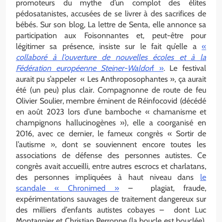
promoteurs du mythe d’un complot des élites
pédosatanistes, accusées de se livrer à des sacrifices de
bébés. Sur son blog, La lettre de Senta, elle annonce sa
participation aux Foisonnantes et, peut-être pour
légitimer sa présence, insiste sur le fait qu’elle a
«
collaboré à l’ouverture de nouvelles écoles et à la
Fédération européenne Steiner-Waldor
f »
. Le festival
aurait pu s’appeler « Les Anthroposophantes », ça aurait
été (un peu) plus clair. Compagnonne de route de feu
Olivier Soulier, membre éminent de Réinfocovid (décédé
en août 2023 lors d’une bamboche « chamanisme et
champignons hallucinogènes »), elle a coorganisé en
2016, avec ce dernier, le fameux congrès « Sortir de
l’autisme », dont se souviennent encore toutes les
associations de défense des personnes autistes. Ce
congrès avait accueilli, entre autres escrocs et charlatans,
des personnes impliquées à haut niveau dans
le
scandale « Chronimed »
– plagiat, fraude,
expérimentations sauvages de traitement dangereux sur
des milliers d’enfants autistes cobayes – dont Luc
Montagnier et Christian Perronne (la boucle est bouclée).