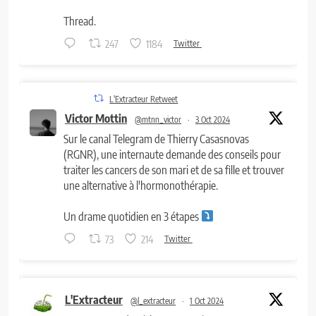
Thread.
247
1184
Twitter
L'Extracteur Retweet
Victor Mottin
@mtnn_victor
·
3 Oct 2024
Sur le canal Telegram de Thierry Casasnovas
(RGNR), une internaute demande des conseils pour
traiter les cancers de son mari et de sa fille et trouver
une alternative à l'hormonothérapie.
Un drame quotidien en 3 étapes
73
214
Twitter
L'Extracteur
@l_extracteur
·
1 Oct 2024