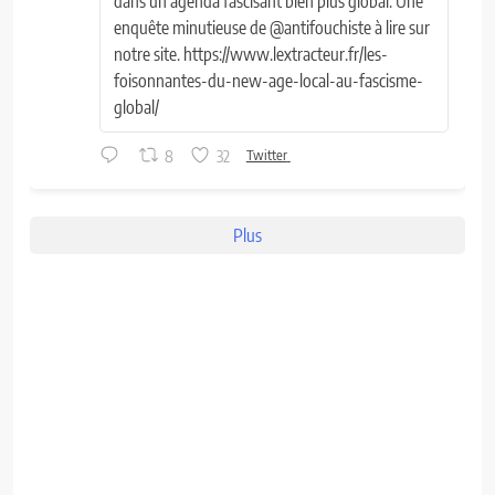
dans un agenda fascisant bien plus global. Une
enquête minutieuse de @antifouchiste à lire sur
notre site. https://www.lextracteur.fr/les-
foisonnantes-du-new-age-local-au-fascisme-
global/
8
32
Twitter
Plus