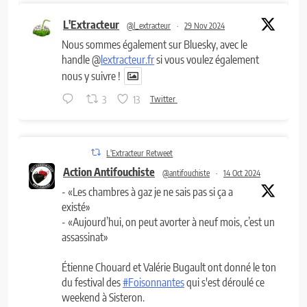
L'Extracteur
@l_extracteur
·
29 Nov 2024
Nous sommes également sur Bluesky, avec le
handle @
lextracteur.fr
si vous voulez également
nous y suivre !
3
13
Twitter
L'Extracteur Retweet
Action Antifouchiste
@antifouchiste
·
14 Oct 2024
- «Les chambres à gaz je ne sais pas si ça a
existé»
- «Aujourd’hui, on peut avorter à neuf mois, c’est un
assassinat»
Étienne Chouard et Valérie Bugault ont donné le ton
du festival des
#Foisonnantes
qui s'est déroulé ce
weekend à Sisteron.