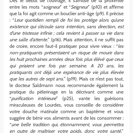
Dès le début de l’ouvrage, il s’amuse de la proximité
entre les mots “
soigneur
” et “
Seigneur
” (p10) et affirme
que la foi agit comme un bouclier anti-âge (p9). Il précise
: “
Leur quotidien rempli de foi les protège alors qu’une
existence qui s’écoule sans intention, sans direction, est
d’une tristesse infinie ; cela revient à passer sa vie dans
une salle d’attente.
” (p16). Mais attention, il ne suffit pas
de croire, encore faut-il pratiquer pour vivre vieux : “
les
non-pratiquants présentaient un risque de mourir dans
les huit prochaines années deux fois plus élévé que ceux
qui priaient une fois par semaine. A 20 ans, les
pratiquants ont déjà une espérance de vie plus élevée
que les autres de sept ans.
” (p19). Mais ce n’est pas tout,
le docteur Saldmann nous recommande également la
pratique du pèlerinage en la décrivant comme une
“
purification intérieure
” (p25), vante les guérisons
miraculeuses de Lourdes, vous conseille de considérer
votre douche matinale comme un baptême et vous
suggère de bénir vos aliments avant de les consommer :
“
une belle tradition qui, étonnamment, vous permettra
en outre de maîtriser votre poids, donc votre santé.
”