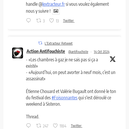
handle @
lextracteur.fr
si vous voulez également
nous y suivre !
3
13
Twitter
L'Extracteur Retweet
Action Antifouchiste
@antifouchiste
·
14 Oct 2024
- «Les chambres à gaz je ne sais pas si ça a
existé»
- «Aujourd’hui, on peut avorter à neuf mois, c’est un
assassinat»
Étienne Chouard et Valérie Bugault ont donné le ton
du festival des
#Foisonnantes
qui s'est déroulé ce
weekend à Sisteron.
Thread.
247
1184
Twitter