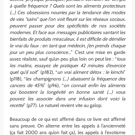
à quelle fréquence ? Quels sont les aliments protecteurs
(…) Ces obsessions nourries par la tendance des modes
de vies “sains” que l’on voit fleurir sur les réseaux sociaux,
peuvent passer pour des spécificités de nos sociétés
modernes. Et face aux messages publicitaires vantant les
bienfaits de produits miraculeux, il est difficile de démêler
le vrai du faux : en tant que médecin, j’en prends chaque
jour un peu plus conscience…
” C’est une mise en garde
assez réaliste, sauf qu’un peu plus loin on peut lire : “
tous
les matins, essayez de pratiquer 42 minutes d‘exercice
quel qu’il soit
” (p182), “
un vrai aliment détox : le kimchi
”
(p118), “
les champignons (…) abaissent la fréquence des
cancers de 45%
” (p96), “
on connait enfin les aliments
qui boostent la longévité en bonne santé (…) vous
pouvez les associer dans une infusion dont voici la
recette
” (p77). Le naturel revient vite au galop.
Beaucoup de ce qui est affirmé dans ce livre est affirmé
sans preuve. On alterne entre les appels à l’ancienneté
(ça fait 2000 ans qu’on fait ça), les appels à l’exotisme