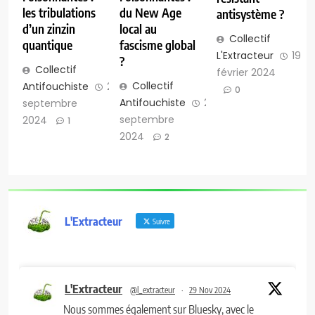
les tribulations
du New Age
antisystème ?
d’un zinzin
local au
Collectif
quantique
fascisme global
L'Extracteur
19
?
Collectif
février 2024
Collectif
Antifouchiste
29
0
Antifouchiste
29
septembre
septembre
2024
1
2024
2
L'Extracteur
Suivre
L'Extracteur
@l_extracteur
·
29 Nov 2024
Nous sommes également sur Bluesky, avec le