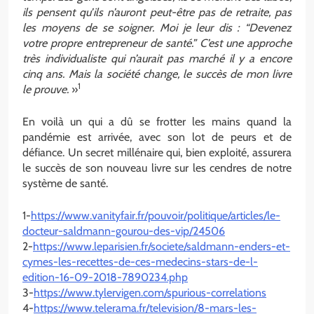
ils pensent qu’ils n’auront peut-être pas de retraite, pas
les moyens de se soigner. Moi je leur dis : “Devenez
votre propre entrepreneur de santé.” C’est une approche
très individualiste qui n’aurait pas marché il y a encore
cinq ans. Mais la société change, le succès de mon livre
1
le prouve.
»
En voilà un qui a dû se frotter les mains quand la
pandémie est arrivée, avec son lot de peurs et de
défiance. Un secret millénaire qui, bien exploité, assurera
le succès de son nouveau livre sur les cendres de notre
système de santé.
1-
https://www.vanityfair.fr/pouvoir/politique/articles/le-
docteur-saldmann-gourou-des-vip/24506
2-
https://www.leparisien.fr/societe/saldmann-enders-et-
cymes-les-recettes-de-ces-medecins-stars-de-l-
edition-16-09-2018-7890234.php
3-
https://www.tylervigen.com/spurious-correlations
4-
https://www.telerama.fr/television/8-mars-les-