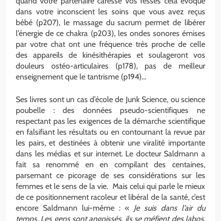
quand votre partenaire caresse vos fesses cela évoque
dans votre inconscient les soins que vous avez reçus
bébé (p207), le massage du sacrum permet de libérer
l’énergie de ce chakra (p203), les ondes sonores émises
par votre chat ont une fréquence très proche de celle
des appareils de kinésithérapies et soulageront vos
douleurs ostéo-articulaires (p178), pas de meilleur
enseignement que le tantrisme (p194)…
Ses livres sont un cas d’école de Junk Science, ou science
poubelle : des données pseudo-scientifiques ne
respectant pas les exigences de la démarche scientifique
en falsifiant les résultats ou en contournant la revue par
les pairs, et destinées à obtenir une viralité importante
dans les médias et sur internet. Le docteur Saldmann a
fait sa renommé en en compilant des centaines,
parsemant ce picorage de ses considérations sur les
femmes et le sens de la vie. Mais celui qui parle le mieux
de ce positionnement racoleur et libéral de la santé, c’est
encore Saldmann lui-même : «
Je suis dans l’air du
temps. Les gens sont angoissés, ils se méfient des labos,