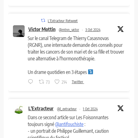
L'Extracteur Retweet
Victor Mottin
@mtnn_victor
·
3 Oct 2024
Sur le canal Telegram de Thierry Casasnovas
(RGNR), une internaute demande des conseils pour
traiter les cancers de son mari et de sa fille et trouver
une alternative à l'hormonothérapie.
Un drame quotidien en 3 étapes
73
214
Twitter
L'Extracteur
@l_extracteur
·
1 Oct 2024
Dans ce second article sur Les Foisonnantes
toujours signé
@antifouchiste
:
- un portrait de Philippe Guillemant, caution
scientifique du festival