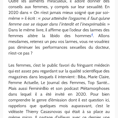
Outre les aliments miraculeux, il adore donner des
conseils aux femmes, y compris sur leur sexualité. En
2020 dans « On n’est jamais mieux soigné que par soi-
même » il écrit : «
pour atteindre l’orgasme, il faut qu’une
femme ose se risquer dans l’interdit et l’inexprimable.
»
Dans le même livre, il affirme que l’odeur des larmes des
4
femmes altère la libido des hommes
. Allons
mesdames, retenez un peu vos larmes, vous ne voudriez
pas diminuer les performances sexuelles du docteur,
n’est-ce pas ?
Les femmes, c’est le public favori du fringuant médecin
qui est assez peu regardant sur la qualité scientifique des
magazines dans lesquels il intervient : Biba, Marie Claire,
Femme Actuelle, Le Journal des Femmes, Top Santé…
Mais aussi FemininBio et son podcast Métamorphoses
dans lequel il a été invité en 2020. Pour bien
comprendre le genre d’émission dont il est question ici,
rappelons que quelques mois auparavant, c’est le
vidéaste Thierry Casasnovas qui était à sa place au
même micro. Il partage d’ailleurs avec ce dernier une