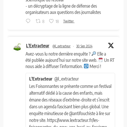
- un décryptage de la ligne de défense des
organisateurs aux questions des journalistes
8
18
Twitter
L'Extracteur
@l_extracteur
·
30 Sep 2024
Avez-vous lu notre dernière enquête ?
Elle a
été publiée aujourd’hui sur notre site web.
Un RT
nous aide à diffuser l’information.
Merci !
L'Extracteur
@l_extracteur
Les Foisonnantes se présente comme un festival
alternatif dédié à la cause des enfants, mais
émane des réseaux d’extrême-droite et s’inscrit
dans un agenda fascisant bien plus global. Une
enquête minutieuse de @antifouchiste à lire sur
notre site. https://www.lextracteur.fr/les-
foisonnantes-du-new-age-local-au-fascisme-