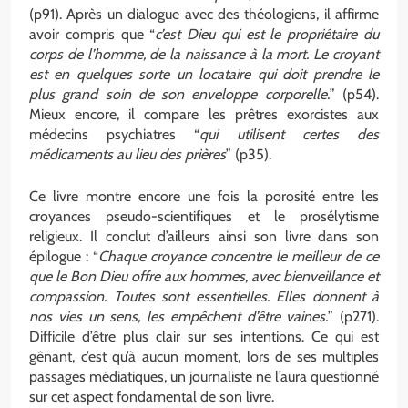
(p91). Après un dialogue avec des théologiens, il affirme
avoir compris que “
c’est Dieu qui est le propriétaire du
corps de l’homme, de la naissance à la mort. Le croyant
est en quelques sorte un locataire qui doit prendre le
plus grand soin de son enveloppe corporelle.
” (p54).
Mieux encore, il compare les prêtres exorcistes aux
médecins psychiatres “
qui utilisent certes des
médicaments au lieu des prières
” (p35).
Ce livre montre encore une fois la porosité entre les
croyances pseudo-scientifiques et le prosélytisme
religieux. Il conclut d’ailleurs ainsi son livre dans son
épilogue : “
Chaque croyance concentre le meilleur de ce
que le Bon Dieu offre aux hommes, avec bienveillance et
compassion. Toutes sont essentielles. Elles donnent à
nos vies un sens, les empêchent d’être vaines.
” (p271).
Difficile d’être plus clair sur ses intentions. Ce qui est
gênant, c’est qu’à aucun moment, lors de ses multiples
passages médiatiques, un journaliste ne l’aura questionné
sur cet aspect fondamental de son livre.