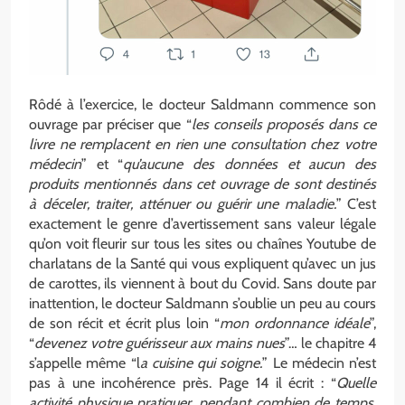
Rôdé à l’exercice, le docteur Saldmann commence son
ouvrage par préciser que “
les conseils proposés dans ce
livre ne remplacent en rien une consultation chez votre
médecin
” et “
qu’aucune des données et aucun des
produits mentionnés dans cet ouvrage de sont destinés
à déceler, traiter, atténuer ou guérir une maladie.
” C’est
exactement le genre d’avertissement sans valeur légale
qu’on voit fleurir sur tous les sites ou chaînes Youtube de
charlatans de la Santé qui vous expliquent qu’avec un jus
de carottes, ils viennent à bout du Covid. Sans doute par
inattention, le docteur Saldmann s’oublie un peu au cours
de son récit et écrit plus loin “
mon ordonnance idéale
”,
“
devenez votre guérisseur aux mains nues
”… le chapitre 4
s’appelle même “l
a cuisine qui soigne.
” Le médecin n’est
pas à une incohérence près. Page 14 il écrit : “
Quelle
activité physique pratiquer, pendant combien de temps,