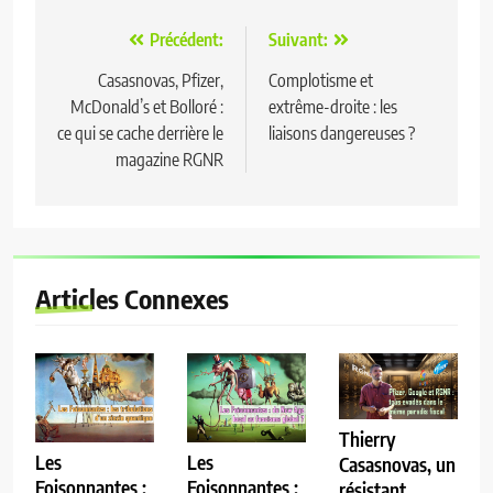
Navigation
Précédent:
Suivant:
de
Casasnovas, Pfizer,
Complotisme et
McDonald’s et Bolloré :
extrême-droite : les
l’article
ce qui se cache derrière le
liaisons dangereuses ?
magazine RGNR
Articles Connexes
Thierry
Les
Les
Casasnovas, un
Foisonnantes :
Foisonnantes :
résistant