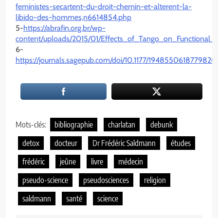
feministes-secartent-du-droit-chemin-et-alterent-la-
libido-des-hommes,n6614854.php
5-
https://abrafin.org.br/wp-
content/uploads/2015/01/Effects_of_Tango_on_Functional_Mo
6-
https://journals.sagepub.com/doi/10.1177/194855061877982
Mots-clés:
bibliographie
charlatan
debunk
detox
docteur
Dr Frédéric Saldmann
études
frédéric
jeûne
livre
médecin
pseudo-science
pseudosciences
religion
saldmann
santé
science