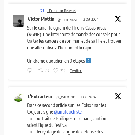
L'Extracteur Retweet
Victor Mottin
@mtnn_victor
·
3 Oct 2024
Sur le canal Telegram de Thierry Casasnovas
(RGNR), une internaute demande des conseils pour
traiter les cancers de son mari et de sa fille et trouver
une alternative à l'hormonothérapie.
Un drame quotidien en 3 étapes
73
214
Twitter
L'Extracteur
@l_extracteur
·
1 Oct 2024
Dans ce second article sur Les Foisonnantes
toujours signé
@antifouchiste
:
- un portrait de Philippe Guillemant, caution
scientifique du festival
- un décryptage de la ligne de défense des