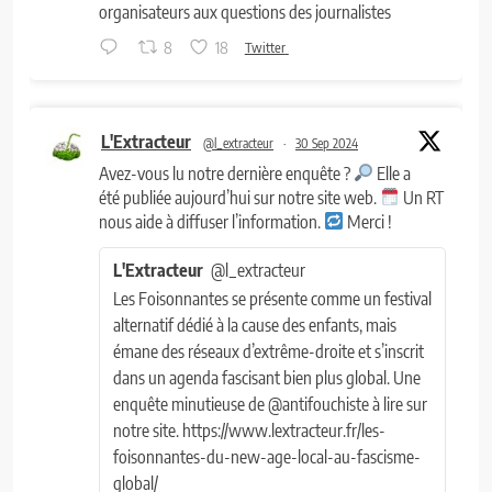
organisateurs aux questions des journalistes
8
18
Twitter
L'Extracteur
@l_extracteur
·
30 Sep 2024
Avez-vous lu notre dernière enquête ?
Elle a
été publiée aujourd’hui sur notre site web.
Un RT
nous aide à diffuser l’information.
Merci !
L'Extracteur
@l_extracteur
Les Foisonnantes se présente comme un festival
alternatif dédié à la cause des enfants, mais
émane des réseaux d’extrême-droite et s’inscrit
dans un agenda fascisant bien plus global. Une
enquête minutieuse de @antifouchiste à lire sur
notre site. https://www.lextracteur.fr/les-
foisonnantes-du-new-age-local-au-fascisme-
global/