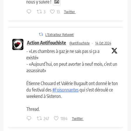
nous y suivre !
3
13
Twitter
L'Extracteur Retweet
Action Antifouchiste
@antifouchiste
·
14 Oct 2024
- «Les chambres à gaz je ne sais pas si ça a
existé»
- «Aujourd’hui, on peut avorter à neuf mois, c’est un
assassinat»
Étienne Chouard et Valérie Bugault ont donné le ton
du festival des
#Foisonnantes
qui s'est déroulé ce
weekend à Sisteron.
Thread.
247
1184
Twitter