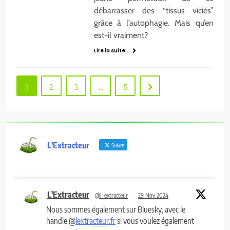
débarrasser des “tissus viciés”
grâce à l’autophagie. Mais qu’en
est-il vraiment?
Lire la suite...
1
2
3
…
5
L'Extracteur
Suivre
L'Extracteur
@l_extracteur
·
29 Nov 2024
Nous sommes également sur Bluesky, avec le
handle @
lextracteur.fr
si vous voulez également